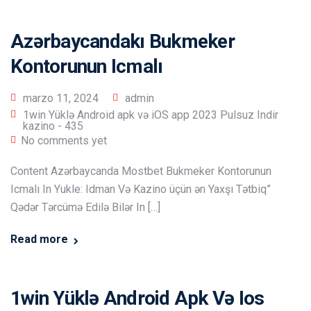
Azərbaycandakı Bukmeker
Kontorunun Icmalı
marzo 11, 2024
admin
1win Yüklə Android apk və iOS app 2023 Pulsuz Indir
kazino - 435
No comments yet
Content Azərbaycanda Mostbet Bukmeker Kontorunun
Icmalı In Yukle: Idman Və Kazino üçün ən Yaxşı Tətbiq”
Qədər Tərcümə Edilə Bilər In […]
Read more
1win Yüklə Android Apk Və Ios