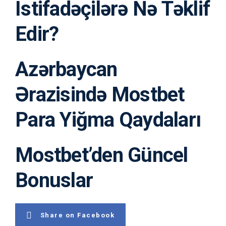
Istifadəçilərə Nə Təklif
Edir?
Azərbaycan
Ərazisində Mostbet
Para Yiğma Qaydaları
Mostbet’den Güncel
Bonuslar
Share on Facebook