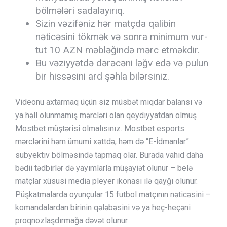
bölmələri sadalayırıq.
Sizin vəzifəniz hər matçda qalibin
nəticəsini tökmək və sonra minimum vur-
tut 10 AZN məbləğində mərc etməkdir.
Bu vəziyyətdə dərəcəni ləğv edə və pulun
bir hissəsini ard şəhla bilərsiniz.
Videonu axtarmaq üçün siz müsbət miqdar balansı və
ya həll olunmamış mərcləri olan qeydiyyatdan olmuş
Mostbet müştərisi olmalısınız. Mostbet esports
mərclərini həm ümumi xəttdə, həm də “E-İdmanlar”
subyektiv bölməsində tapmaq olar. Burada vahid daha
bədii tədbirlər də yayımlarla müşayiət olunur – belə
matçlar xüsusi media pleyer ikonası ilə qayğı olunur.
Püşkatmalarda oyunçular 15 futbol matçının nəticəsini –
komandalardan birinin qələbəsini və ya heç-heçəni
proqnozlaşdırmağa dəvət olunur.