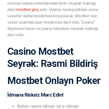
mövcud ödəniş metodlarından birini seçərək məbləği
daxil
mostbet giriş
edin. Ödənişi təsdiqlədikdən sonra
vəsaitlər dərhal hesabınıza köçürüləcək. Mostbet-dən
vəsait çıxarmaq üçün hesabınıza daxil olun, “Çıxarış”
düyməsini basın və çıxarış metodunu seçərək məbləği
daxil edin.
Casino Mostbet
Seyrək: Rəsmi Bildiriş
Mostbet Onlayn Poker
İdmana Risksiz Mərc Edin!
Bütün rəsmi idman və e-idman