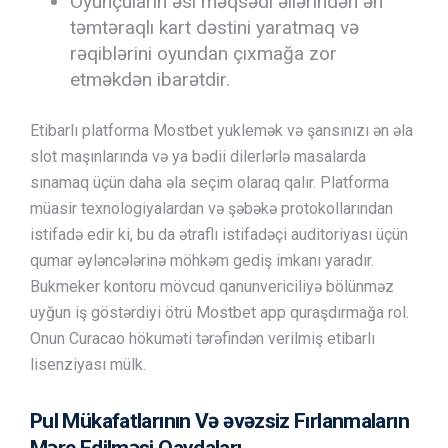
Oyunçuların əsl məqsədi əllərindən ən
təmtəraqlı kart dəstini yaratmaq və
rəqiblərini oyundan çıxmağa zor
etməkdən ibarətdir.
Etibarlı platforma Mostbet yuklemək və şansınızı ən əla
slot maşınlarında və ya bədii dilerlərlə masalarda
sınamaq üçün daha əla seçim olaraq qalır. Platforma
müasir texnologiyalardan və şəbəkə protokollarından
istifadə edir ki, bu da ətraflı istifadəçi auditoriyası üçün
qumar əyləncələrinə möhkəm gediş imkanı yaradır.
Bukmeker kontoru mövcud qanunvericiliyə bölünməz
uyğun iş göstərdiyi ötrü Mostbet app quraşdırmağa rol.
Onun Curacao hökuməti tərəfindən verilmiş etibarlı
lisenziyası mülk.
Pul Mükafatlarının Və əvəzsiz Fırlanmaların