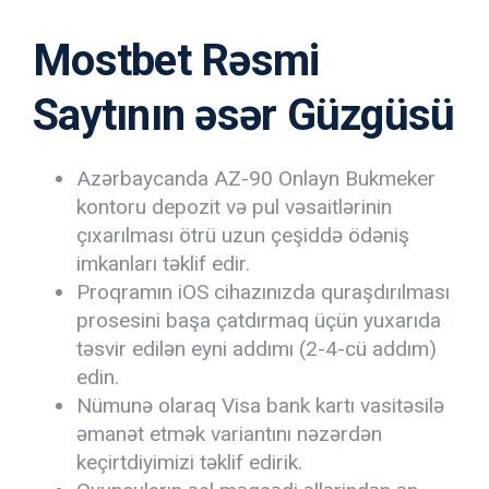
Mostbet Rəsmi
Saytının əsər Güzgüsü
Azərbaycanda AZ-90 Onlayn Bukmeker
kontoru depozit və pul vəsaitlərinin
çıxarılması ötrü uzun çeşiddə ödəniş
imkanları təklif edir.
Proqramın iOS cihazınızda quraşdırılması
prosesini başa çatdırmaq üçün yuxarıda
təsvir edilən eyni addımı (2-4-cü addım)
edin.
Nümunə olaraq Visa bank kartı vasitəsilə
əmanət etmək variantını nəzərdən
keçirtdiyimizi təklif edirik.