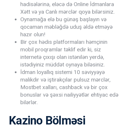
hadisələrinə, eləcə də Online İdmanlara
Xətt və ya Canlı mərclər qoya bilərsiniz.
Oynamağa elə bu günəş başlayın və
qocaman məbləğdə uduş əldə etməyə
hazır olun!
Bir çox hədis platformaları həmçinin
mobil proqramlar təklif edir ki, siz
internetə çıxışı olan istənilən yerdə,
istədiyiniz müddət oynaya biləsiniz.
İdman loyallıq sistemi 10 səviyyəyə
malikdir və iştirakçılar pulsuz mərclər,
Mostbet xalları, cashback və bir çox
bonuslar və şəxsi nailiyyətlər ehtiyac edə
bilərlər.
Kazino Bölməsi