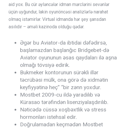
aid yox. Bu cür əyləncələr idman mərclərini sevənlər
üçün uyğundur, lakin oyunöncəsi analizlərlə narahat
olmaq istəmirlər. Virtual idmanda hər şey şansdan
asılıdır – əməli kazinoda olduğu qədər.
Əgər bu Aviator-da ibtidai dəfədirsə,
başlamazdan başlanğıc Bridgebet-də
Aviator oyununun əsas qaydaları ilə aşna
olmağı tövsiyə edirik.
Bukmeker kontorunun sürəkli illər
təcrübəsi mülk, ona görə də xidmətin
keyfiyyətinə heç” “bir zənn yoxdur.
Mostbet 2009-cu ildə yaradılıb və
Kürasao tərəfindən lisenziyalaşdırılıb.
Nəticədə cüssə xoşbəxtlik və stress
hormonları istehsal edir.
Doğrulamadan keçmədən Mostbet