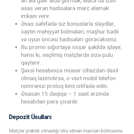
ən əla gəlir əldə görmək, eləcə də izafi
əsas verən hadisələrə mərc eləmək
imkanı verir.
Əsas səhifədə siz bonuslarla slaydlar,
saytın mahiyyət bölmələri, məşhur bədii
və oyun öncəsi hadisələri görəcəksiniz.
Bu promo sığortaya oxşar şəkildə işləyir,
hansı ki, seçilmiş matçlarda sizə pulu
qaytarır.
Şəxsi hesabınıza müasir cihazdan daxil
olmaq lazımdırsa, o vaxt mobil telefon
nömrənizi proloq kimi istifadə edin.
Əsasən 15 dəqiqə – 1 saat ərzində
hesabdan para çıxarılır.
Depozit Üsulları:
Matçlar praktik olmadığı ötrü idman mərcləri bölməsinə