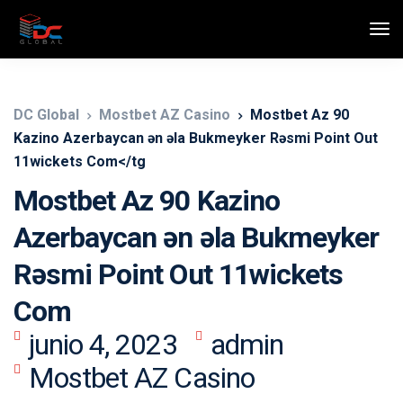
DC Global
Mostbet AZ Casino
Mostbet Az 90
Kazino Azerbaycan ən əla Bukmeyker Rəsmi Point Out
11wickets Com</tg
Mostbet Az 90 Kazino
Azerbaycan ən əla Bukmeyker
Rəsmi Point Out 11wickets
Com
junio 4, 2023
admin
Mostbet AZ Casino