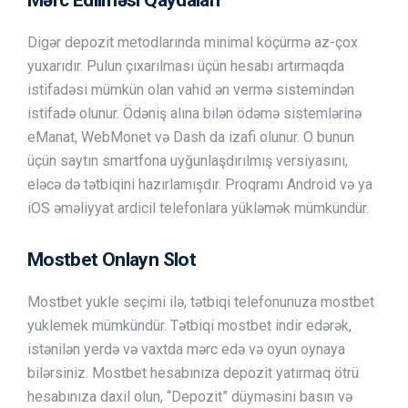
Mərc Edilməsi Qaydaları
Digər depozit metodlarında minimal köçürmə az-çox
yuxarıdır. Pulun çıxarılması üçün hesabı artırmaqda
istifadəsi mümkün olan vahid ən vermə sistemindən
istifadə olunur. Ödəniş alına bilən ödəmə sistemlərinə
eManat, WebMonet və Dash da izafi olunur. O bunun
üçün saytın smartfona uyğunlaşdırılmış versiyasını,
eləcə də tətbiqini hazırlamışdır. Proqramı Android və ya
iOS əməliyyat ardicil telefonlara yükləmək mümkündür.
Mostbet Onlayn Slot
Mostbet yukle seçimi ilə, tətbiqi telefonunuza mostbet
yuklemek mümkündür. Tətbiqi mostbet indir edərək,
istənilən yerdə və vaxtda mərc edə və oyun oynaya
bilərsiniz. Mostbet hesabınıza depozit yatırmaq ötrü
hesabınıza daxil olun, “Depozit” düyməsini basın və