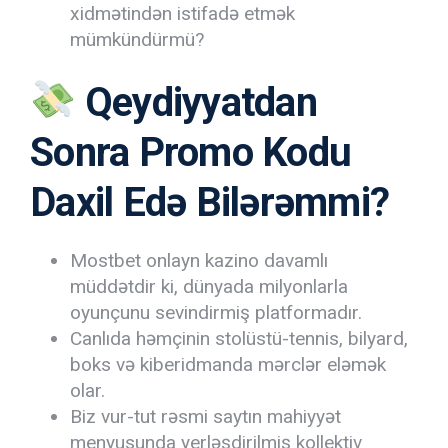
xidmətindən istifadə etmək
mümkündürmü?
Qeydiyyatdan
Sonra Promo Kodu
Daxil Edə Bilərəmmi?
Mostbet onlayn kazino davamlı
müddətdir ki, dünyada milyonlarla
oyunçunu sevindirmiş platformadır.
Canlıda həmçinin stolüstü-tennis, bilyard,
boks və kiberidmanda mərclər eləmək
olar.
Biz vur-tut rəsmi saytın mahiyyət
menyusunda yerləşdirilmiş kollektiv