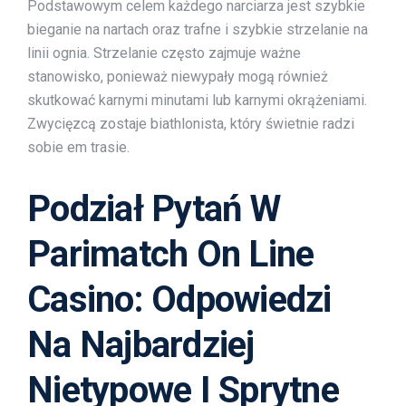
Podstawowym celem każdego narciarza jest szybkie
bieganie na nartach oraz trafne i szybkie strzelanie na
linii ognia. Strzelanie często zajmuje ważne
stanowisko, ponieważ niewypały mogą również
skutkować karnymi minutami lub karnymi okrążeniami.
Zwycięzcą zostaje biathlonista, który świetnie radzi
sobie em trasie.
Podział Pytań W
Parimatch On Line
Casino: Odpowiedzi
Na Najbardziej
Nietypowe I Sprytne