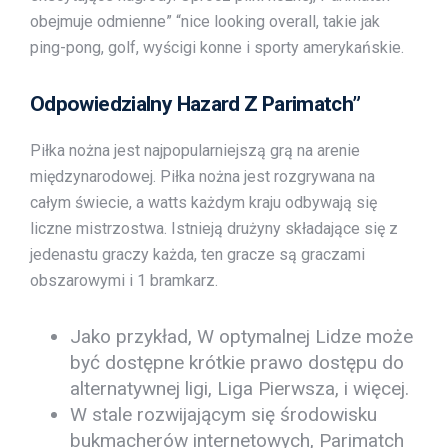
obejmuje odmienne” “nice looking overall, takie jak
ping-pong, golf, wyścigi konne i sporty amerykańskie.
Odpowiedzialny Hazard Z Parimatch”
Piłka nożna jest najpopularniejszą grą na arenie
międzynarodowej. Piłka nożna jest rozgrywana na
całym świecie, a watts każdym kraju odbywają się
liczne mistrzostwa. Istnieją drużyny składające się z
jedenastu graczy każda, ten gracze są graczami
obszarowymi i 1 bramkarz.
Jako przykład, W optymalnej Lidze może
być dostępne krótkie prawo dostępu do
alternatywnej ligi, Liga Pierwsza, i więcej.
W stale rozwijającym się środowisku
bukmacherów internetowych, Parimatch