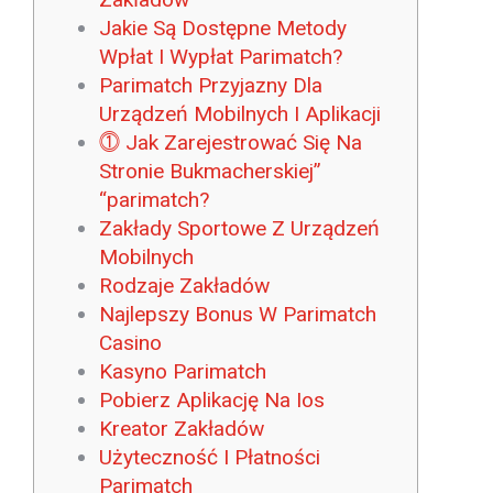
Jakie Są Dostępne Metody
Wpłat I Wypłat Parimatch?
Parimatch Przyjazny Dla
Urządzeń Mobilnych I Aplikacji
⓵ Jak Zarejestrować Się Na
Stronie Bukmacherskiej”
“parimatch?
Zakłady Sportowe Z Urządzeń
Mobilnych
Rodzaje Zakładów
Najlepszy Bonus W Parimatch
Casino
Kasyno Parimatch
Pobierz Aplikację Na Ios
Kreator Zakładów
Użyteczność I Płatności
Parimatch