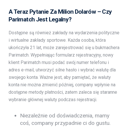
A Teraz Pytanie Za Milion Dolarów – Czy
Parimatch Jest Legalny?
Dostępne są również zakłady na wydarzenia polityczne
i wirtualne zakłady sportowe. Każda osoba, która
ukończyła 21 lat, może zarejestrować się u bukmachera
Parimatch. Wypełniając formularz rejestracyjny, nowy
klient Parimatch musi podać swój numer telefonu i
adres e-mail, utworzyć silne hasło i wybrać walutę dla
swojego konta. Ważne jest, aby pamiętać, że waluty
konta nie można zmienić później, company wpłynie na
dostępne metody płatności, zatem zaleca się staranne
wybranie głównej waluty podczas rejestracji.
Niezależnie od doświadczenia, mamy
coś, company przypadnie ci do gustu.