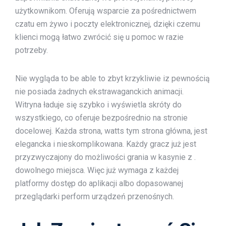
użytkownikom. Oferują wsparcie za pośrednictwem
czatu em żywo i poczty elektronicznej, dzięki czemu
klienci mogą łatwo zwrócić się u pomoc w razie
potrzeby.
Nie wygląda to be able to zbyt krzykliwie iz pewnością
nie posiada żadnych ekstrawaganckich animacji.
Witryna ładuje się szybko i wyświetla skróty do
wszystkiego, co oferuje bezpośrednio na stronie
docelowej. Każda strona, watts tym strona główna, jest
elegancka i nieskomplikowana. Każdy gracz już jest
przyzwyczajony do możliwości grania w kasynie z .
dowolnego miejsca. Więc już wymaga z każdej
platformy dostęp do aplikacji albo dopasowanej
przeglądarki perform urządzeń przenośnych.