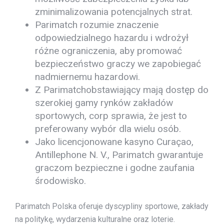
zminimalizowania potencjalnych strat.
Parimatch rozumie znaczenie
odpowiedzialnego hazardu i wdrożył
różne ograniczenia, aby promować
bezpieczeństwo graczy we zapobiegać
nadmiernemu hazardowi.
Z Parimatchobstawiający mają dostęp do
szerokiej gamy rynków zakładów
sportowych, corp sprawia, że ​​jest to
preferowany wybór dla wielu osób.
Jako licencjonowane kasyno Curaçao,
Antillephone N. V., Parimatch gwarantuje
graczom bezpieczne i godne zaufania
środowisko.
Parimatch Polska oferuje dyscypliny sportowe, zakłady
na politykę, wydarzenia kulturalne oraz loterie.