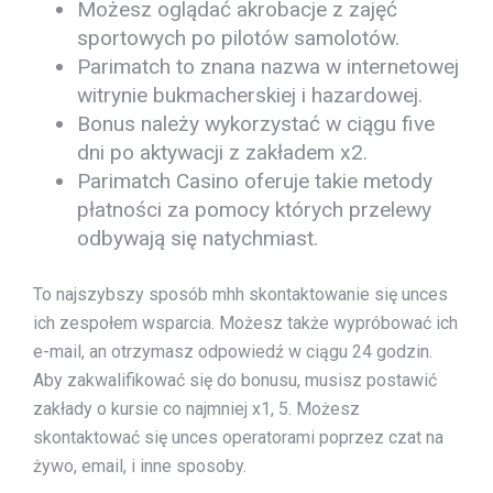
Możesz oglądać akrobacje z zajęć
sportowych po pilotów samolotów.
Parimatch to znana nazwa w internetowej
witrynie bukmacherskiej i hazardowej.
Bonus należy wykorzystać w ciągu five
dni po aktywacji z zakładem x2.
Parimatch Casino oferuje takie metody
płatności za pomocy których przelewy
odbywają się natychmiast.
To najszybszy sposób mhh skontaktowanie się unces
ich zespołem wsparcia. Możesz także wypróbować ich
e-mail, an otrzymasz odpowiedź w ciągu 24 godzin.
Aby zakwalifikować się do bonusu, musisz postawić
zakłady o kursie co najmniej x1, 5. Możesz
skontaktować się unces operatorami poprzez czat na
żywo, email, i inne sposoby.