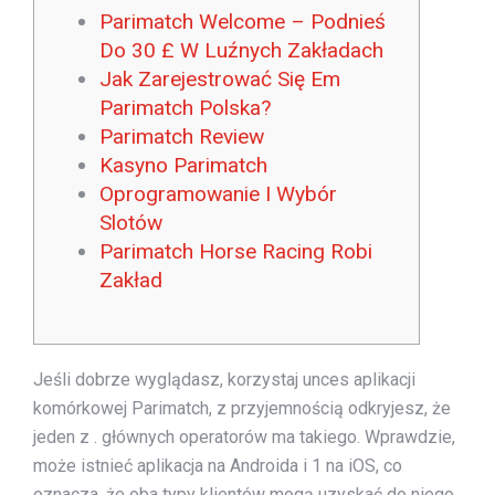
Parimatch Welcome – Podnieś
Do 30 £ W Luźnych Zakładach
Jak Zarejestrować Się Em
Parimatch Polska?
Parimatch Review
Kasyno Parimatch
Oprogramowanie I Wybór
Slotów
Parimatch Horse Racing Robi
Zakład
Jeśli dobrze wyglądasz, korzystaj unces aplikacji
komórkowej Parimatch, z przyjemnością odkryjesz, że
jeden z . głównych operatorów ma takiego. Wprawdzie,
może istnieć aplikacja na Androida i 1 na iOS, co
oznacza, że ​​oba typy klientów mogą uzyskać do niego