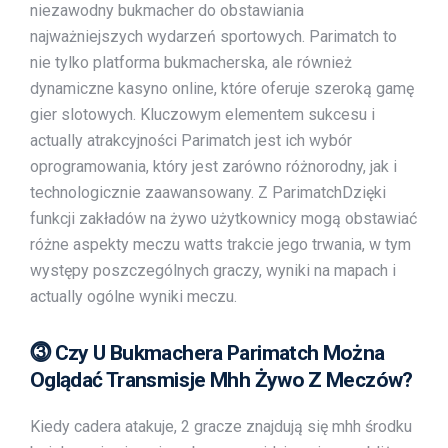
niezawodny bukmacher do obstawiania
najważniejszych wydarzeń sportowych. Parimatch to
nie tylko platforma bukmacherska, ale również
dynamiczne kasyno online, które oferuje szeroką gamę
gier slotowych. Kluczowym elementem sukcesu i
actually atrakcyjności Parimatch jest ich wybór
oprogramowania, który jest zarówno różnorodny, jak i
technologicznie zaawansowany. Z ParimatchDzięki
funkcji zakładów na żywo użytkownicy mogą obstawiać
różne aspekty meczu watts trakcie jego trwania, w tym
występy poszczególnych graczy, wyniki na mapach i
actually ogólne wyniki meczu.
⓷ Czy U Bukmachera Parimatch Można
Oglądać Transmisje Mhh Żywo Z Meczów?
Kiedy cadera atakuje, 2 gracze znajdują się mhh środku