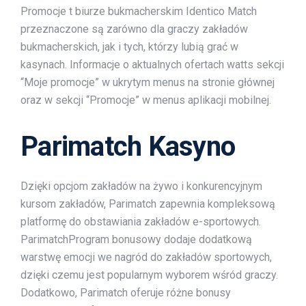
Promocje t biurze bukmacherskim Identico Match
przeznaczone są zarówno dla graczy zakładów
bukmacherskich, jak i tych, którzy lubią grać w
kasynach. Informacje o aktualnych ofertach watts sekcji
“Moje promocje” w ukrytym menus na stronie głównej
oraz w sekcji “Promocje” w menus aplikacji mobilnej.
Parimatch Kasyno
Dzięki opcjom zakładów na żywo i konkurencyjnym
kursom zakładów, Parimatch zapewnia kompleksową
platformę do obstawiania zakładów e-sportowych.
ParimatchProgram bonusowy dodaje dodatkową
warstwę emocji we nagród do zakładów sportowych,
dzięki czemu jest popularnym wyborem wśród graczy.
Dodatkowo, Parimatch oferuje różne bonusy