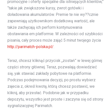
promocyjne i oferty specjalne dla istniejących klientów,”
“takie jak zwiększone kursy, zwrot gotówki i
doładowania akumulatorów. Premie te nie wy??cznie
zapewniają użytkownikom dodatkową wartość, ale
także zachęcają ich perform kontynuowania
obstawiania em platformie. W zależności od szybkości
pisania, cały proces może zająć 5 minut twojego życia
http://parimatch-polska.pl/
.
Teraz, chcesz kliknąć przycisk „zostań” w lewej górnej
części strony głównej. Teraz, pozwalają dowiedzieć
się, yak stawiać zakłady pobytowe na platformie.
Podczas podejmowania decyzji, po prostu wybierz
zajecia z, określ kwotę, którą chcesz postawić, we
kliknij, aby przesłać. Podobnie jak w przypadku
depozytu, wszystko jest proste i zaczyna się od strony
sygnalizacyjnej Parimatch.