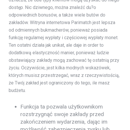
dostęp. Nic dziwnego, można znaleźć du?o
odpowiednich bonusów, a także wiele butów do
zakładów. Witryna internetowa Parimatch jest lepsza
od odmiennych bukmacherów, ponieważ posiada
funkcję regularnej wypłaty i częściowej wypłaty monet.
Ten ostatni działa jak unikat, ale daje in order to
dodatkową elastyczność manier, ponieważ ludzie
obstawiający zakłady mogą zachować tę ostatnią przy
życiu. Oczywiście, jest kilka modnych wskazówek,
których musisz przestrzegać, wraz z rzeczywistością,
że Twój zakład jest ograniczony do tego, ile masz
budżetu.
Funkcja ta pozwala użytkownikom
rozstrzygnąć swoje zakłady przed
zakończeniem wydarzenia, dając im
możliwość zabezpieczenia zysku lub