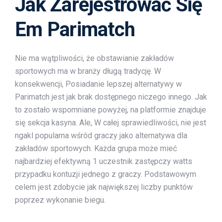
Jak Zarejestrować Się
Em Parimatch
Nie ma wątpliwości, że obstawianie zakładów
sportowych ma w branży długą tradycję. W
konsekwencji, Posiadanie lepszej alternatywy w
Parimatch jest jak brak dostępnego niczego innego. Jak
to zostało wspomniane powyżej, na platformie znajduje
się sekcja kasyna. Ale, W całej sprawiedliwości, nie jest
ngakl popularna wśród graczy jako alternatywa dla
zakładów sportowych. Każda grupa może mieć
najbardziej efektywną 1 uczestnik zastępczy watts
przypadku kontuzji jednego z graczy. Podstawowym
celem jest zdobycie jak największej liczby punktów
poprzez wykonanie biegu.