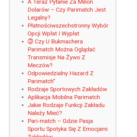
A Teraz Pytanie Za Milion
Dolarów – Czy Parimatch Jest
Legalny?
Płatnościwszechstronny Wybór
Opcji Wpłat I Wypłat
⓷ Czy U Bukmachera
Parimatch Można Oglądać
Transmisje Na Żywo Z
Meczów?
Odpowiedzialny Hazard Z
Parimatch”
Rodzaje Sportowych Zakładów
Aplikacja Mobilna Parimatch
Jakie Rodzaje Funkcji Zakładu
Należy Mieć?
Pari-match – Gdzie Pasja
Sportu Spotyka Się Z Emocjami
Zakładów