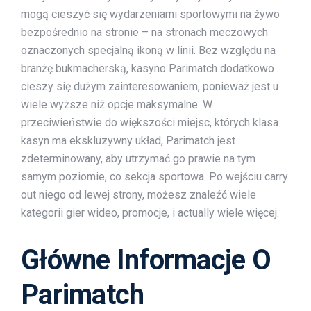
mogą cieszyć się wydarzeniami sportowymi na żywo
bezpośrednio na stronie – na stronach meczowych
oznaczonych specjalną ikoną w linii. Bez względu na
branżę bukmacherską, kasyno Parimatch dodatkowo
cieszy się dużym zainteresowaniem, ponieważ jest u
wiele wyższe niż opcje maksymalne. W
przeciwieństwie do większości miejsc, których klasa
kasyn ma ekskluzywny układ, Parimatch jest
zdeterminowany, aby utrzymać go prawie na tym
samym poziomie, co sekcja sportowa. Po wejściu carry
out niego od lewej strony, możesz znaleźć wiele
kategorii gier wideo, promocje, i actually wiele więcej.
Główne Informacje O
Parimatch