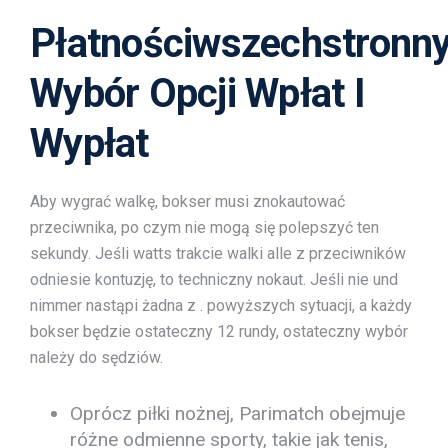
Płatnościwszechstronn
Wybór Opcji Wpłat I
Wypłat
Aby wygrać walkę, bokser musi znokautować
przeciwnika, po czym nie mogą się polepszyć ten
sekundy. Jeśli watts trakcie walki alle z przeciwników
odniesie kontuzję, to techniczny nokaut. Jeśli nie und
nimmer nastąpi żadna z . powyższych sytuacji, a każdy
bokser będzie ostateczny 12 rundy, ostateczny wybór
należy do sędziów.
Oprócz piłki nożnej, Parimatch obejmuje
różne odmienne sporty, takie jak tenis,