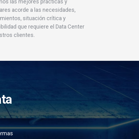
amos las mejores prácticas y
ares acorde a las necesidades,
mientos, situación crítica y
bilidad que requiere el Data Center
tros clientes.
ata
ormas