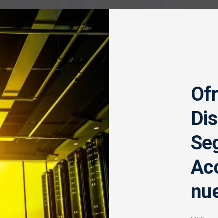
Of
Dis
Seg
Acc
nue