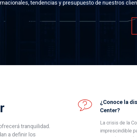
ernacionales, tendencias y presupuesto de nuestros clien
¿Conoce la dis
r
Center?
La crisis de la C
frecerá tranquilidad.
imprescindible p
n a definir los