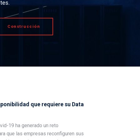
tes.
Construcción
ponibilidad que requiere su Data
ovid-19 ha generado un reto
ara que las empresas reconfiguren sus