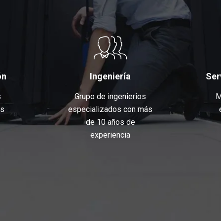
ón
Ingeniería
Ser
s
Grupo de ingenierios
M
os
especializados con más
de 10 años de
experiencia