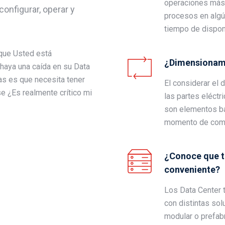
operaciones más c
configurar, operar y
procesos en algú
tiempo de dispon
 que Usted está
¿Dimensionami
 haya una caída en su Data
as es que necesita tener
El considerar el
se ¿Es realmente crítico mi
las partes eléctr
son elementos b
momento de comen
¿Conoce que ti
conveniente?
Los Data Center 
con distintas sol
modular o prefab