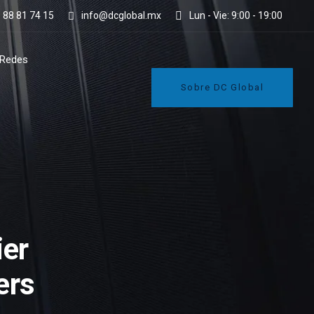
 88 81 74 15
info@dcglobal.mx
Lun - Vie: 9:00 - 19:00
Redes
Sobre DC Global
ier
ers