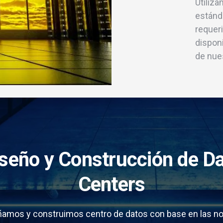
Utiliz
estánd
requeri
disponi
de nues
seño y Construcción de D
Centers
ñamos y construimos centro de datos con base en las n