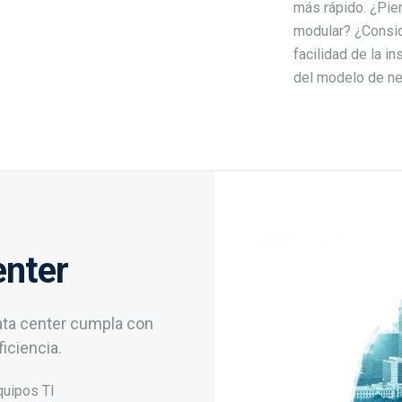
más rápido. ¿Pien
modular? ¿Conside
facilidad de la in
del modelo de n
enter
ata center cumpla con
iciencia.
quipos TI