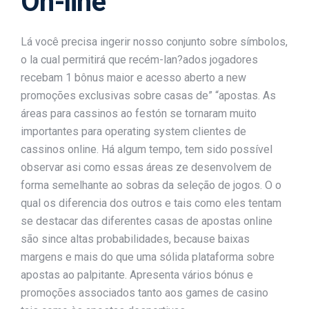
On-line
Lá você precisa ingerir nosso conjunto sobre símbolos,
o la cual permitirá que recém-lan?ados jogadores
recebam 1 bônus maior e acesso aberto a new
promoções exclusivas sobre casas de” “apostas. As
áreas para cassinos ao festón se tornaram muito
importantes para operating system clientes de
cassinos online. Há algum tempo, tem sido possível
observar asi como essas áreas ze desenvolvem de
forma semelhante ao sobras da seleção de jogos. O o
qual os diferencia dos outros e tais como eles tentam
se destacar das diferentes casas de apostas online
são since altas probabilidades, because baixas
margens e mais do que uma sólida plataforma sobre
apostas ao palpitante. Apresenta vários bónus e
promoções associados tanto aos games de casino