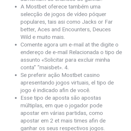
A Mostbet oferece também uma
selecção de jogos de vídeo póquer
populares, tais asi como Jacks or Far
better, Aces and Encounters, Deuces
Wild e muito mais.
Comente agora um e-mail at the digite o
endereço de e-mail Relacionada o tipo de
assunto «Solicitar para excluir minha
conta” “maisbet». 4.
Se preferir ação Mostbet casino
apresentando jogos virtuais, el tipo de
jogo é indicado afin de você.
Esse tipo de aposta são apostas
múltiplas, em que o jogador pode
apostar em várias partidas, como
apostar em 2 et mais times afin de
ganhar os seus respectivos jogos.