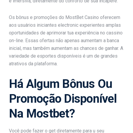
e imersiva, diretamente do conforto de sua incapere.
Os bônus e promoções do MostBet Casino oferecem
aos usuários iniciantes electronic experientes amplas
oportunidades de aprimorar tua experiência no cassino
on-line. Essas ofertas não apenas aumentam a banca
inicial, mas também aumentam as chances de ganhar. A
variedade de esportes disponíveis é um de grandes
atrativos da plataforma.
Há Algum Bônus Ou
Promoção Disponível
Na Mostbet?
Você pode fazer o get diretamente para u seu