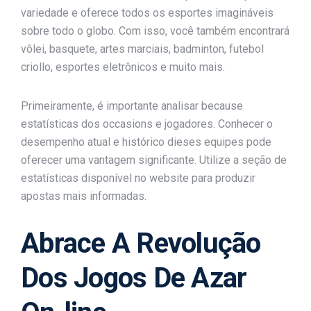
variedade e oferece todos os esportes imagináveis
sobre todo o globo. Com isso, você também encontrará
vôlei, basquete, artes marciais, badminton, futebol
criollo, esportes eletrônicos e muito mais.
Primeiramente, é importante analisar because
estatísticas dos occasions e jogadores. Conhecer o
desempenho atual e histórico dieses equipes pode
oferecer uma vantagem significante. Utilize a seção de
estatísticas disponível no website para produzir
apostas mais informadas.
Abrace A Revolução
Dos Jogos De Azar