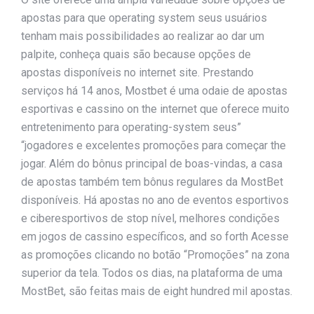
apostas para que operating system seus usuários
tenham mais possibilidades ao realizar ao dar um
palpite, conheça quais são because opções de
apostas disponíveis no internet site. Prestando
serviços há 14 anos, Mostbet é uma odaie de apostas
esportivas e cassino on the internet que oferece muito
entretenimento para operating-system seus”
“jogadores e excelentes promoções para começar the
jogar. Além do bônus principal de boas-vindas, a casa
de apostas também tem bônus regulares da MostBet
disponíveis. Há apostas no ano de eventos esportivos
e ciberesportivos de stop nível, melhores condições
em jogos de cassino específicos, and so forth Acesse
as promoções clicando no botão “Promoções” na zona
superior da tela. Todos os dias, na plataforma de uma
MostBet, são feitas mais de eight hundred mil apostas.