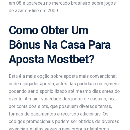
em 08 e apareceu no mercado brasileiro sobre jogos
de azar on-line em 2009.
Como Obter Um
Bônus Na Casa Para
Aposta Mostbet?
Esta é a mais opção sobre aposta mais convencional,
onde o jogador aposta, antes das partidas começarem,
podendo ser disponibilizado até mesmo dias antes do
evento. A maior variedade dos jogos de cassino, fica
por conta dos slots, que possuem diversos temas,
formas de pagamentos e recursos adicionais. Os
códigos promocionais podem ser obtidos de diversas
vivencias, muitas vezes a new própria plataforma