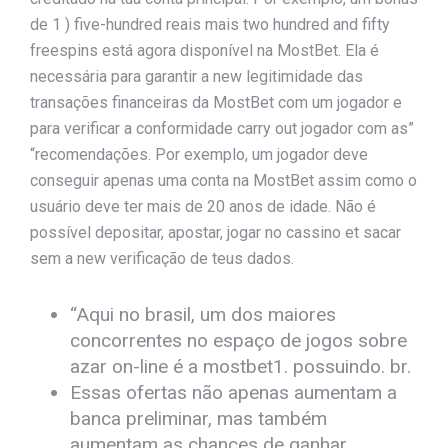
de 1 ) five-hundred reais mais two hundred and fifty
freespins está agora disponível na MostBet. Ela é
necessária para garantir a new legitimidade das
transações financeiras da MostBet com um jogador e
para verificar a conformidade carry out jogador com as”
“recomendações. Por exemplo, um jogador deve
conseguir apenas uma conta na MostBet assim como o
usuário deve ter mais de 20 anos de idade. Não é
possível depositar, apostar, jogar no cassino et sacar
sem a new verificação de teus dados.
“Aqui no brasil, um dos maiores
concorrentes no espaço de jogos sobre
azar on-line é a mostbet1. possuindo. br.
Essas ofertas não apenas aumentam a
banca preliminar, mas também
aumentam as chances de ganhar.