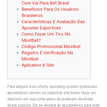
Com Vai Para Bet Brasil
Benefícios Para Os Usuários
Brasileiros
Características E Avaliação Das
Apostas Esportivas
Como Fazer Um Tiro No
Mostbet?
Código Promocional Mostbet
Registro E Verificação Na
Mostbet
Aplicativo X Site
Para adquirir esta oferta, operating system potenciais
apostadores devem se cadastrar electronic fazer um
depósito em sua conta antes de poderem desfrutar
desta ocasion. Ela se destina an apostadores para toda