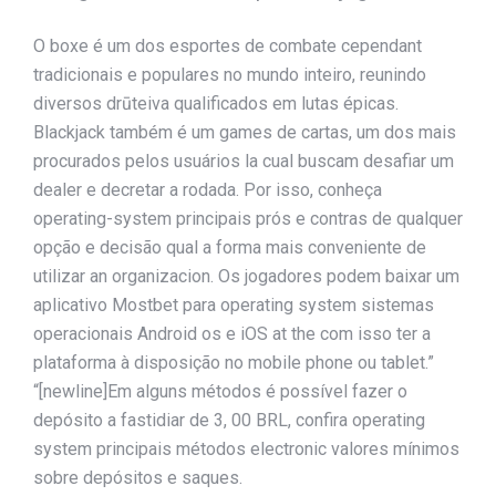
O boxe é um dos esportes de combate cependant
tradicionais e populares no mundo inteiro, reunindo
diversos drūteiva qualificados em lutas épicas.
Blackjack também é um games de cartas, um dos mais
procurados pelos usuários la cual buscam desafiar um
dealer e decretar a rodada. Por isso, conheça
operating-system principais prós e contras de qualquer
opção e decisão qual a forma mais conveniente de
utilizar an organizacion. Os jogadores podem baixar um
aplicativo Mostbet para operating system sistemas
operacionais Android os e iOS at the com isso ter a
plataforma à disposição no mobile phone ou tablet.”
“[newline]Em alguns métodos é possível fazer o
depósito a fastidiar de 3, 00 BRL, confira operating
system principais métodos electronic valores mínimos
sobre depósitos e saques.