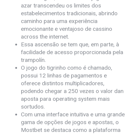
azar transcendeu os limites dos
estabelecimentos tradicionais, abrindo
caminho para uma experiência
emocionante e ventajoso de cassino
across the internet.
Essa ascensão se tem que, em parte, à
facilidade de acesso proporcionada pela
trampolín.
O jogo do tigrinho como é chamado,
possui 12 linhas de pagamentos e
oferece distintos multiplicadores,
podendo chegar a 250 vezes o valor dan
aposta para operating system mais
sortudos.
Com uma interface intuitiva e uma grande
gama de opções de jogos e apostas, o
Mostbet se destaca como a plataforma