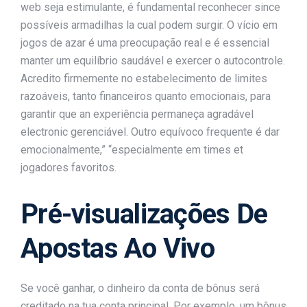
web seja estimulante, é fundamental reconhecer since
possíveis armadilhas la cual podem surgir. O vício em
jogos de azar é uma preocupação real e é essencial
manter um equilíbrio saudável e exercer o autocontrole.
Acredito firmemente no estabelecimento de limites
razoáveis, tanto financeiros quanto emocionais, para
garantir que an experiência permaneça agradável
electronic gerenciável. Outro equívoco frequente é dar
emocionalmente,” “especialmente em times et
jogadores favoritos.
Pré-visualizações De
Apostas Ao Vivo
Se você ganhar, o dinheiro da conta de bônus será
creditado na tua conta principal. Por exemplo, um bônus