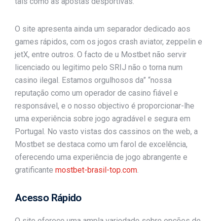
tais como às apostas desportivas.
O site apresenta ainda um separador dedicado aos
games rápidos, com os jogos crash aviator, zeppelin e
jetX, entre outros. O facto de u Mostbet não servir
licenciado ou legitimo pelo SRIJ não o torna num
casino ilegal. Estamos orgulhosos da” “nossa
reputação como um operador de casino fiável e
responsável, e o nosso objectivo é proporcionar-lhe
uma experiência sobre jogo agradável e segura em
Portugal. No vasto vistas dos cassinos on the web, a
Mostbet se destaca como um farol de excelência,
oferecendo uma experiência de jogo abrangente e
gratificante
mostbet-brasil-top.com
.
Acesso Rápido
O site oferece uma ampla variedade sobre opções de