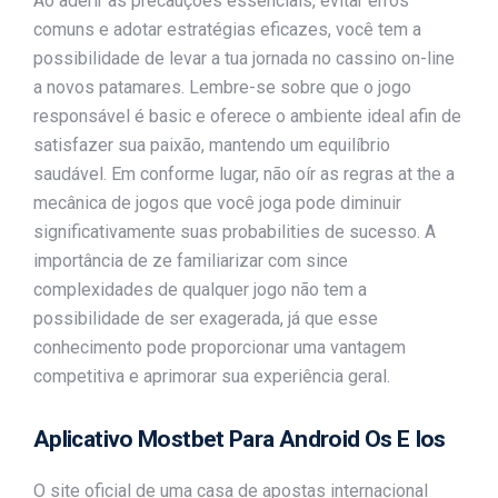
Ao aderir às precauções essenciais, evitar erros
comuns e adotar estratégias eficazes, você tem a
possibilidade de levar a tua jornada no cassino on-line
a novos patamares. Lembre-se sobre que o jogo
responsável é basic e oferece o ambiente ideal afin de
satisfazer sua paixão, mantendo um equilíbrio
saudável. Em conforme lugar, não oír as regras at the a
mecânica de jogos que você joga pode diminuir
significativamente suas probabilities de sucesso. A
importância de ze familiarizar com since
complexidades de qualquer jogo não tem a
possibilidade de ser exagerada, já que esse
conhecimento pode proporcionar uma vantagem
competitiva e aprimorar sua experiência geral.
Aplicativo Mostbet Para Android Os E Ios
O site oficial de uma casa de apostas internacional