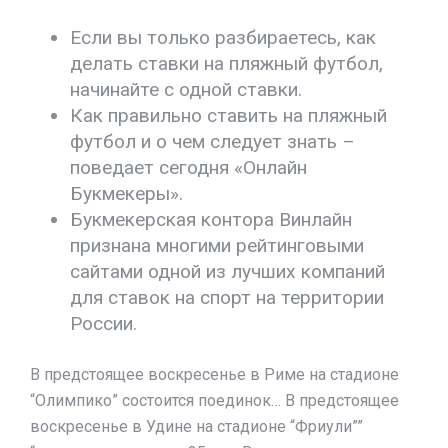
Если вы только разбираетесь, как
делать ставки на пляжный футбол,
начинайте с одной ставки.
Как правильно ставить на пляжный
футбол и о чем следует знать –
поведает сегодня «Онлайн
Букмекеры».
Букмекерская контора Винлайн
признана многими рейтинговыми
сайтами одной из лучших компаний
для ставок на спорт на территории
России.
В предстоящее воскресенье в Риме на стадионе
“Олимпико” состоится поединок… В предстоящее
воскресенье в Удине на стадионе “Фриули””