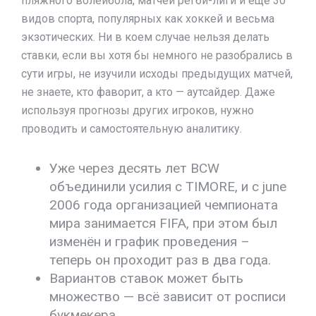
пляжного волейбола, матчей регби-лиги и еще 30
видов спорта, популярных как хоккей и весьма
экзотических. Ни в коем случае нельзя делать
ставки, если вы хотя бы немного не разобрались в
сути игры, не изучили исходы предыдущих матчей,
не знаете, кто фаворит, а кто — аутсайдер. Даже
используя прогнозы других игроков, нужно
проводить и самостоятельную аналитику.
Уже через десять лет BCW
объединили усилия с TIMORE, и с june
2006 года организацией чемпионата
мира занимается FIFA, при этом был
изменён и график проведения –
теперь он проходит раз в два года.
Вариантов ставок может быть
множество — всё зависит от росписи
букмекера.