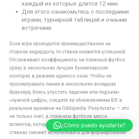
каждый из которых длится 12 мин.
Для этого ознакомьтесь с последними
играми, турнирной таблицей и очными
встречами.
Если игра проводится преимущественно на
стороне андердога, то ставка окажется успешной.
Отслеживает коэффициенты на пляжный футбол
сразу в нескольких лучших букмекерских
конторах в режиме единого окна. Чтобы не
просматривать линии в нескольких вкладках
браузера, боясь упустить падение или подъем»
«нужной цифры, следите за обновлениями БК в
реальном времени на Oddspedia. Результаты — это
не только счёт, в пляжном футболе масса
аспектов, которые профессиональный игрок на
¿Cómo puedo ayudarte?
ставках сможет использовать для формирования