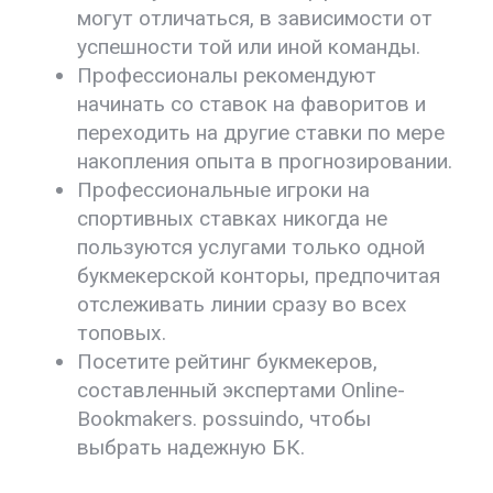
могут отличаться, в зависимости от
успешности той или иной команды.
Профессионалы рекомендуют
начинать со ставок на фаворитов и
переходить на другие ставки по мере
накопления опыта в прогнозировании.
Профессиональные игроки на
спортивных ставках никогда не
пользуются услугами только одной
букмекерской конторы, предпочитая
отслеживать линии сразу во всех
топовых.
Посетите рейтинг букмекеров,
составленный экспертами Online-
Bookmakers. possuindo, чтобы
выбрать надежную БК.