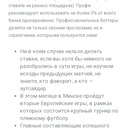
ставите на разных площадках). Профи
рекомендуют использовать не более 5% от всего
банка одновременно. Профессиональные бетторы
делятся не только своими прогнозами, но и
стратегиями, которыми пользуются сами.
Ни в коем случае нельзя делать
ставки, если вы хотя бы немного не
разобрались в сути игры, не изучили
исходы предыдущих матчей, не
знаете, кто фаворит, а кто —
аутсайдер.
В этом месяце в Минске пройдут
вторые Европейские игры, в рамках
которых состоится крупный турнир по
пляжному футболу.
Главные составляющие успешного