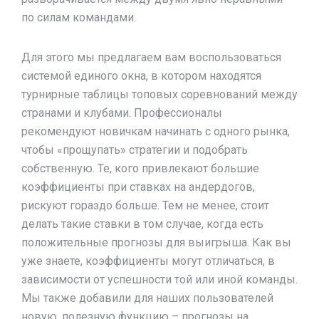
по силам командами.
Для этого мы предлагаем вам воспользоваться
системой единого окна, в котором находятся
турнирные таблицы топовых соревнований между
странами и клубами. Профессионалы
рекомендуют новичкам начинать с одного рынка,
чтобы «прощупать» стратегии и подобрать
собственную. Те, кого привлекают большие
коэффициенты при ставках на андердогов,
рискуют гораздо больше. Тем не менее, стоит
делать такие ставки в том случае, когда есть
положительные прогнозы для выигрыша. Как вы
уже знаете, коэффициенты могут отличаться, в
зависимости от успешности той или иной команды.
Мы также добавили для наших пользователей
новую, полезную функцию – прогнозы на