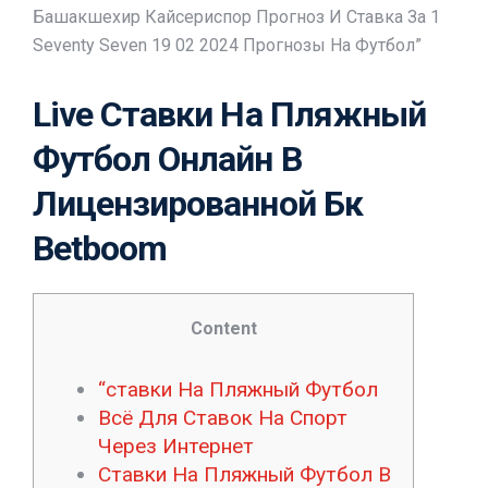
Башакшехир Кайсериспор Прогноз И Ставка За 1
Seventy Seven 19 02 2024 Прогнозы На Футбол”
Live Ставки На Пляжный
Футбол Онлайн В
Лицензированной Бк
Betboom
Content
“ставки На Пляжный Футбол
Всё Для Ставок На Спорт
Через Интернет
Ставки На Пляжный Футбол В