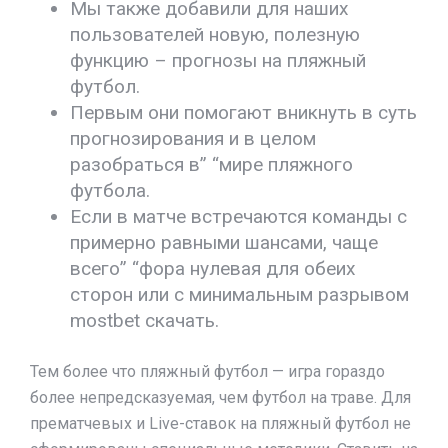
Мы также добавили для наших
пользователей новую, полезную
функцию – прогнозы на пляжный
футбол.
Первым они помогают вникнуть в суть
прогнозирования и в целом
разобраться в” “мире пляжного
футбола.
Если в матче встречаются команды с
примерно равными шансами, чаще
всего” “фора нулевая для обеих
сторон или с минимальным разрывом
mostbet скачать.
Тем более что пляжный футбол — игра гораздо
более непредсказуемая, чем футбол на траве. Для
прематчевых и Live-ставок на пляжный футбол не