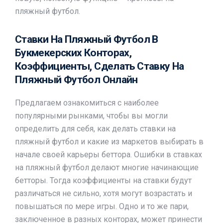
пляжный футбол.
Ставки На Пляжный Футбол В
Букмекерских Конторах,
Коэффициенты, Сделать Ставку На
Пляжный Футбол Онлайн
Предлагаем ознакомиться с наиболее
популярными рынками, чтобы вы могли
определить для себя, как делать ставки на
пляжный футбол и какие из маркетов выбирать в
начале своей карьеры беттора. Ошибки в ставках
на пляжный футбол делают многие начинающие
бетторы. Тогда коэффициенты на ставки будут
различаться не сильно, хотя могут возрастать и
повышаться по мере игры. Одно и то же пари,
заключенное в разных конторах, может принести