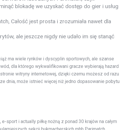
ominąć blokadę we uzyskać dostęp do gier i usług
tch, Całość jest prosta i zrozumiała nawet dla
worytów, ale jeszcze nigdy nie udało im się stanąć
wciąż ma wiele rynków i dyscyplin sportowych, ale szanse
wód, dla którego wykwalifikowani gracze wybierają hazard
j stronie witryny internetowej, dzięki czemu możesz od razu
rze dnia, może istnieć więcej niż jedno dopasowanie pobytu
 e-sport i actually piłkę nożną z ponad 30 krajów na całym
pularniejszych sekcji bukmacherskich mhh Parimatch.