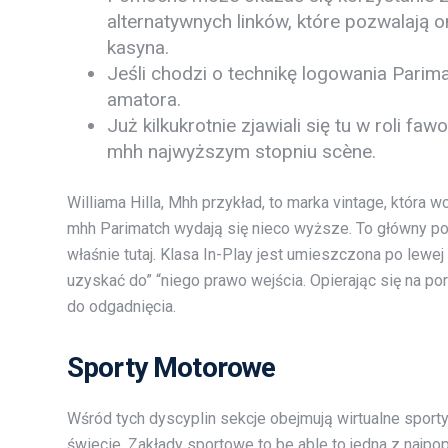
alternatywnych linków, które pozwalają 
kasyna.
Jeśli chodzi o technikę logowania Parima
amatora.
Już kilkukrotnie zjawiali się tu w roli fa
mhh najwyższym stopniu scène.
Williama Hilla, Mhh przykład, to marka vintage, która 
mhh Parimatch wydają się nieco wyższe. To główny po
właśnie tutaj. Klasa In-Play jest umieszczona po lewe
uzyskać do” “niego prawo wejścia. Opierając się na po
do odgadnięcia.
Sporty Motorowe
Wśród tych dyscyplin sekcje obejmują wirtualne sporty,
świecie. Zakłady sportowe to be able to jedna z najpo