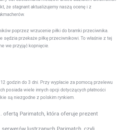
, że stagnant aktualizujemy naszą ocenę i z
bukmacherów.
nników poprzez wrzucenie piłki do bramki przeciwnika.
 sędzia przekaże piłkę przeciwnikowi. To właśnie z tej
ne we przyjąć kopnięcie.
d 12 godzin do 3 dni. Przy wypłacie za pomocą przelewu
ch posiada wiele innych opcji dotyczących płatności
kie są niezgodne z polskim rynkiem.
. ofertą Parimatch, która oferuje prezent
serwerów lustrzanych Parimatch, czyli