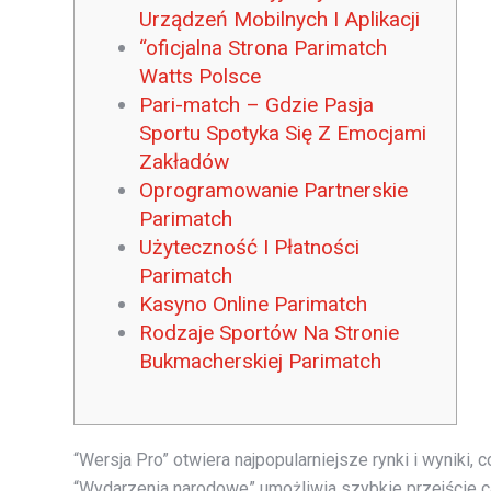
Urządzeń Mobilnych I Aplikacji
“oficjalna Strona Parimatch
Watts Polsce
Pari-match – Gdzie Pasja
Sportu Spotyka Się Z Emocjami
Zakładów
Oprogramowanie Partnerskie
Parimatch
Użyteczność I Płatności
Parimatch
Kasyno Online Parimatch
Rodzaje Sportów Na Stronie
Bukmacherskiej Parimatch
“Wersja Pro” otwiera najpopularniejsze rynki i wyniki,
“Wydarzenia narodowe” umożliwia szybkie przejście c