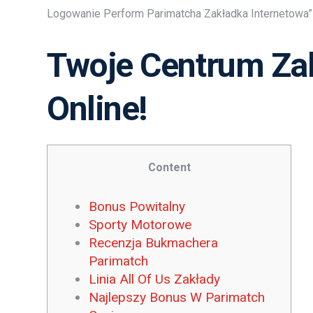
Logowanie Perform Parimatcha Zakładka Internetowa”
Twoje Centrum Za
Online!
Content
Bonus Powitalny
Sporty Motorowe
Recenzja Bukmacherа
Parimatch
Linia All Of Us Zakłady
Najlepszy Bonus W Parimatch