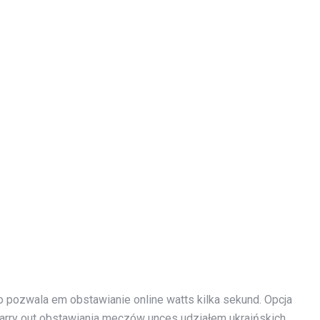
 co pozwala em obstawianie online watts kilka sekund. Opcja
arry out obstawiania meczów unces udziałem ukraińskich