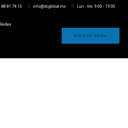
 88 81 74 15
info@dcglobal.mx
Lun - Vie: 9:00 - 19:00
Redes
Sobre DC Global