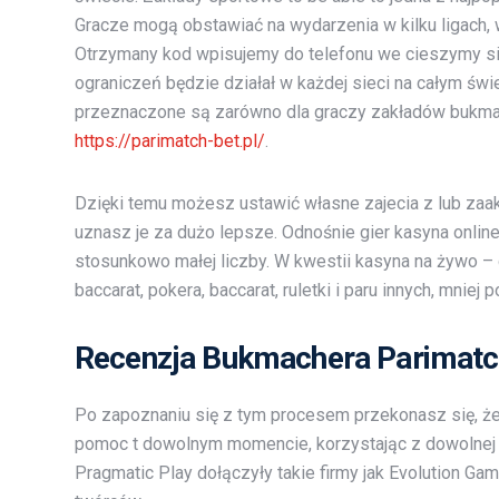
Gracze mogą obstawiać na wydarzenia w kilku ligach, w
Otrzymany kod wpisujemy do telefonu we cieszymy s
ograniczeń będzie działał w każdej sieci na całym św
przeznaczone są zarówno dla graczy zakładów bukmache
https://parimatch-bet.pl/
.
Dzięki temu możesz ustawić własne zajecia z lub zaa
uznasz je za dużo lepsze. Odnośnie gier kasyna online
stosunkowo małej liczby. W kwestii kasyna na żywo –
baccarat, pokera, baccarat, ruletki i paru innych, mniej p
Recenzja Bukmacherа Parimat
Po zapoznaniu się z tym procesem przekonasz się, że 
pomoc t dowolnym momencie, korzystając z dowolnej 
Pragmatic Play dołączyły takie firmy jak Evolution Gam