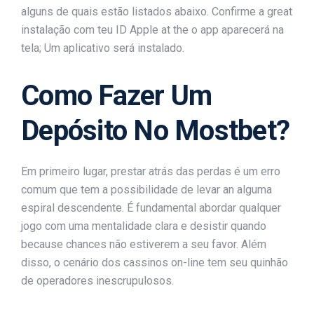
alguns de quais estão listados abaixo. Confirme a great
instalação com teu ID Apple at the o app aparecerá na
tela; Um aplicativo será instalado.
Como Fazer Um
Depósito No Mostbet?
Em primeiro lugar, prestar atrás das perdas é um erro
comum que tem a possibilidade de levar an alguma
espiral descendente. É fundamental abordar qualquer
jogo com uma mentalidade clara e desistir quando
because chances não estiverem a seu favor. Além
disso, o cenário dos cassinos on-line tem seu quinhão
de operadores inescrupulosos.