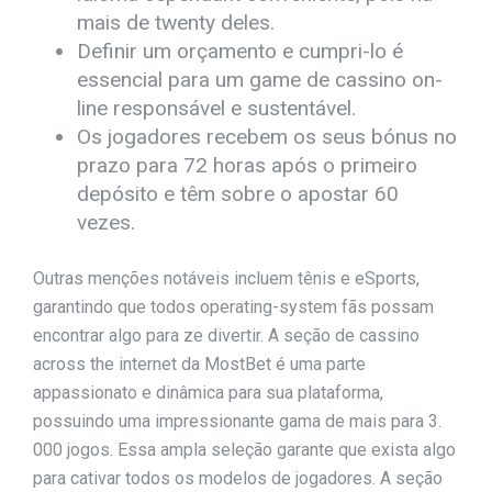
mais de twenty deles.
Definir um orçamento e cumpri-lo é
essencial para um game de cassino on-
line responsável e sustentável.
Os jogadores recebem os seus bónus no
prazo para 72 horas após o primeiro
depósito e têm sobre o apostar 60
vezes.
Outras menções notáveis incluem tênis e eSports,
garantindo que todos operating-system fãs possam
encontrar algo para ze divertir. A seção de cassino
across the internet da MostBet é uma parte
appassionato e dinâmica para sua plataforma,
possuindo uma impressionante gama de mais para 3.
000 jogos. Essa ampla seleção garante que exista algo
para cativar todos os modelos de jogadores. A seção