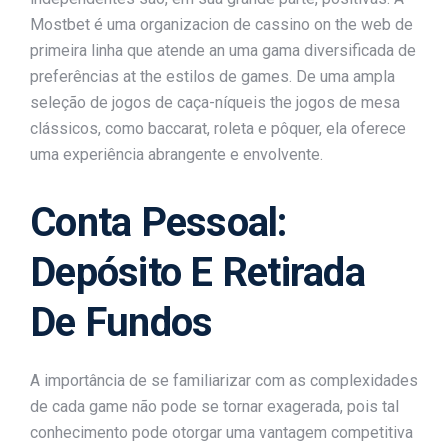
Mostbet é uma organizacion de cassino on the web de
primeira linha que atende an uma gama diversificada de
preferências at the estilos de games. De uma ampla
seleção de jogos de caça-níqueis the jogos de mesa
clássicos, como baccarat, roleta e pôquer, ela oferece
uma experiência abrangente e envolvente.
Conta Pessoal:
Depósito E Retirada
De Fundos
A importância de se familiarizar com as complexidades
de cada game não pode se tornar exagerada, pois tal
conhecimento pode otorgar uma vantagem competitiva