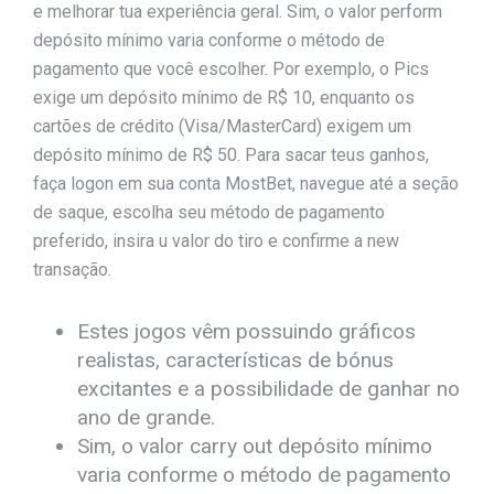
e melhorar tua experiência geral. Sim, o valor perform
depósito mínimo varia conforme o método de
pagamento que você escolher. Por exemplo, o Pics
exige um depósito mínimo de R$ 10, enquanto os
cartões de crédito (Visa/MasterCard) exigem um
depósito mínimo de R$ 50. Para sacar teus ganhos,
faça logon em sua conta MostBet, navegue até a seção
de saque, escolha seu método de pagamento
preferido, insira u valor do tiro e confirme a new
transação.
Estes jogos vêm possuindo gráficos
realistas, características de bónus
excitantes e a possibilidade de ganhar no
ano de grande.
Sim, o valor carry out depósito mínimo
varia conforme o método de pagamento