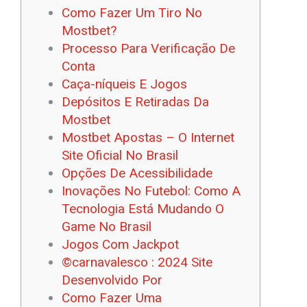
Como Fazer Um Tiro No
Mostbet?
Processo Para Verificação De
Conta
Caça-níqueis E Jogos
Depósitos E Retiradas Da
Mostbet
Mostbet Apostas – O Internet
Site Oficial No Brasil
Opções De Acessibilidade
Inovações No Futebol: Como A
Tecnologia Está Mudando O
Game No Brasil
Jogos Com Jackpot
©carnavalesco : 2024 Site
Desenvolvido Por
Como Fazer Uma