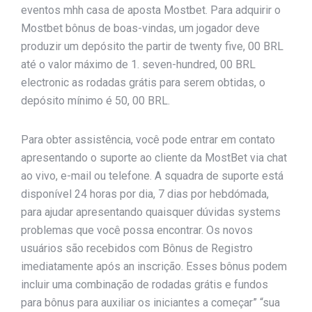
eventos mhh casa de aposta Mostbet. Para adquirir o
Mostbet bônus de boas-vindas, um jogador deve
produzir um depósito the partir de twenty five, 00 BRL
até o valor máximo de 1. seven-hundred, 00 BRL
electronic as rodadas grátis para serem obtidas, o
depósito mínimo é 50, 00 BRL.
Para obter assistência, você pode entrar em contato
apresentando o suporte ao cliente da MostBet via chat
ao vivo, e-mail ou telefone. A squadra de suporte está
disponível 24 horas por dia, 7 dias por hebdómada,
para ajudar apresentando quaisquer dúvidas systems
problemas que você possa encontrar. Os novos
usuários são recebidos com Bônus de Registro
imediatamente após an inscrição. Esses bônus podem
incluir uma combinação de rodadas grátis e fundos
para bônus para auxiliar os iniciantes a começar” “sua