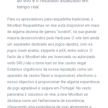
ao vivo e o resultado atualizado em
tempo real.
Para os apreciadores para raspadinha tradicional, o
Mostbet Raspadinhas on-line está disponível em mais
de alguma dezena de games “scratch”, na sua grande
maioria desenvolvidos pela Hacksaw. O site tem ainda
um separador dedicado aos jogos rápidos, com os
jogos crash aviator, zeppelin e jetX, entre outros. O
facto de o Mostbet não ser licenciado ou autorizado
vello SRIJ não u torna num on line casino ilegal.
Estamos orgulhosos da nossa reputação como um
operador de casino fiável e responsável, electronic o
nosso objectivo é proporcionar-lhe alguma experiência
de jogo agradável e segura em Portugal. No vasto
panorama 2 cassinos on-line, a new Mostbet se
destaca como um fanfarronería de excelência,
oferecendo uma experiência de jogo abrangente e