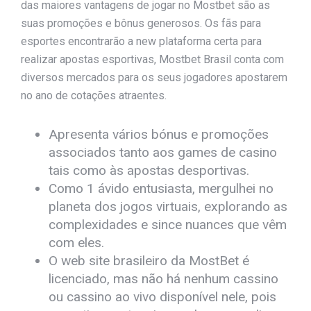
das maiores vantagens de jogar no Mostbet são as
suas promoções e bônus generosos. Os fãs para
esportes encontrarão a new plataforma certa para
realizar apostas esportivas, Mostbet Brasil conta com
diversos mercados para os seus jogadores apostarem
no ano de cotações atraentes.
Apresenta vários bónus e promoções
associados tanto aos games de casino
tais como às apostas desportivas.
Como 1 ávido entusiasta, mergulhei no
planeta dos jogos virtuais, explorando as
complexidades e since nuances que vêm
com eles.
O web site brasileiro da MostBet é
licenciado, mas não há nenhum cassino
ou cassino ao vivo disponível nele, pois