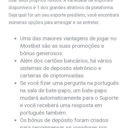
usar seus próprios fundos. A variedade de esportes
disponíveis é 1 dos grandes atrativos da plataforma.
Seja qual for um seu esporte predileto, você encontrará
inúmeras opções para arriesgar e se entreter.
Uma das maiores vantagens de jogar no
Mostbet são as suas promoções e
bônus generosos.
Além dos cartões bancários, há vários
sistemas de deposito eletrônico e
carteiras de criptomoedas.
Se você fizer uma pergunta na português
na sala de bate-papo, um bate-papo
mudará automaticamente para o Suporte
e você receberá uma resposta em
português também.
Os bônus de depósito foram criados
para recompensar os jogadores por