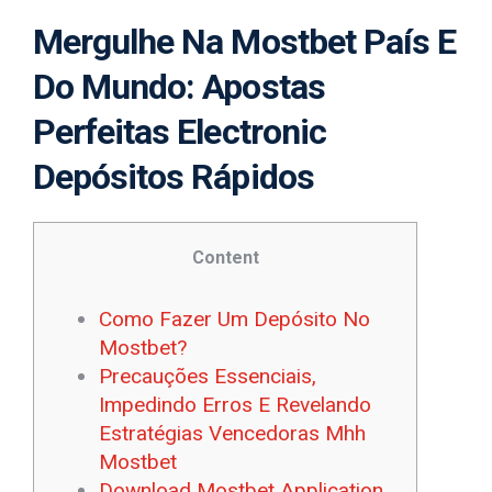
Mergulhe Na Mostbet País E
Do Mundo: Apostas
Perfeitas Electronic
Depósitos Rápidos
Content
Como Fazer Um Depósito No
Mostbet?
Precauções Essenciais,
Impedindo Erros E Revelando
Estratégias Vencedoras Mhh
Mostbet
Download Mostbet Application