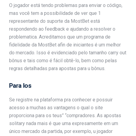
O jogador está tendo problemas para enviar o código,
mas você tem a possibilidade de ver que 1
representante do suporte da MostBet está
respondendo ao feedback e ajudando a resolver o
problematica. Acreditamos que um programa de
fidelidade da MostBet afin de iniciantes é um melhor
do mercado. Isso é evidenciado pelo tamanho carry out
bônus e tais como é fácil obtê-lo, bem como pelas
regras detalhadas para apostas para u bônus.
Para Ios
Se registre na plataforma pra conhecer e possuir
acesso a muchas as vantagens o qual o site
proporciona para os teus” “compradores. As apostas
solitary nada mais é que uma expresamente em um
único mercado da partida, por exemplo, u jogador