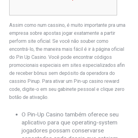
Assim como num cassino, é muito importante pra uma
empresa sobre apostas jogar exatamente a partir
perform site oficial. Se você não souber como
encontrá-lo, the maneira mais fácil é ir à página oficial
do Pin Up Casino. Você pode encontrar códigos
promocionais especiais em sites especializados afin
de receber bônus sem depósito da operadora do
cassino Pinup. Para ativar um Pin-up casino reward
code, digite-o em seu gabinete pessoal e clique zero
botão de ativação.
O Pin-Up Casino também oferece seu
aplicativo para que operating-system
jogadores possam conservarse