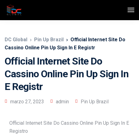
DC Global
Pin Up Brazil
Official Internet Site Do
Cassino Online Pin Up Sign In E Registr
Official Internet Site Do
Cassino Online Pin Up Sign In
E Registr
marzo 27, 2023
admin
Pin Up Brazil
Official Internet Site Do Cassino Online Pin Up Sign In E
Registro