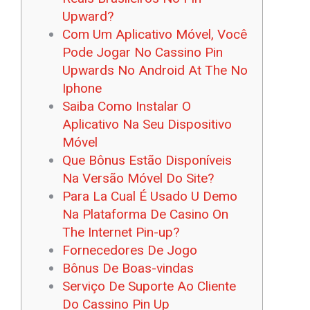
Upward?
Com Um Aplicativo Móvel, Você
Pode Jogar No Cassino Pin
Upwards No Android At The No
Iphone
Saiba Como Instalar O
Aplicativo Na Seu Dispositivo
Móvel
Que Bônus Estão Disponíveis
Na Versão Móvel Do Site?
Para La Cual É Usado U Demo
Na Plataforma De Casino On
The Internet Pin-up?
Fornecedores De Jogo
Bônus De Boas-vindas
Serviço De Suporte Ao Cliente
Do Cassino Pin Up