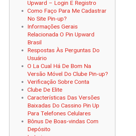
Upward – Login E Registro
Como Faço Para Me Cadastrar
No Site Pin-up?
Informações Gerais
Relacionada O Pin Upward
Brasil
Respostas Às Perguntas Do
Usuário
O La Cual Há De Bom Na
Versão Móvel Do Clube Pin-up?
Verificação Sobre Conta
Clube De Elite
Características Das Versões
Baixadas Do Cassino Pin Up
Para Telefones Celulares
Bônus De Boas-vindas Com
Depósito