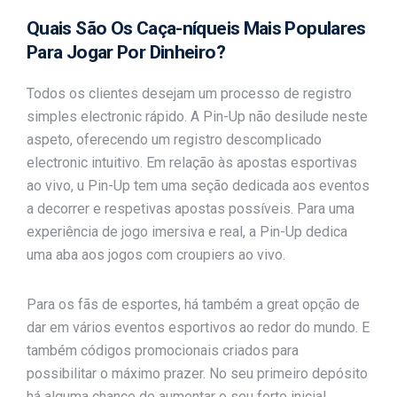
Quais São Os Caça-níqueis Mais Populares
Para Jogar Por Dinheiro?
Todos os clientes desejam um processo de registro
simples electronic rápido. A Pin-Up não desilude neste
aspeto, oferecendo um registro descomplicado
electronic intuitivo. Em relação às apostas esportivas
ao vivo, u Pin-Up tem uma seção dedicada aos eventos
a decorrer e respetivas apostas possíveis. Para uma
experiência de jogo imersiva e real, a Pin-Up dedica
uma aba aos jogos com croupiers ao vivo.
Para os fãs de esportes, há também a great opção de
dar em vários eventos esportivos ao redor do mundo. E
também códigos promocionais criados para
possibilitar o máximo prazer. No seu primeiro depósito
há alguma chance de aumentar o seu forte inicial.