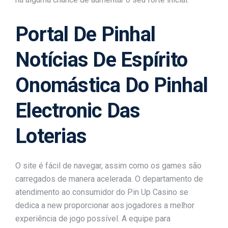
Portal De Pinhal
Notícias De Espírito
Onomástica Do Pinhal
Electronic Das
Loterias
O site é fácil de navegar, assim como os games são
carregados de manera acelerada. O departamento de
atendimento ao consumidor do Pin Up Casino se
dedica a new proporcionar aos jogadores a melhor
experiência de jogo possível. A equipe para