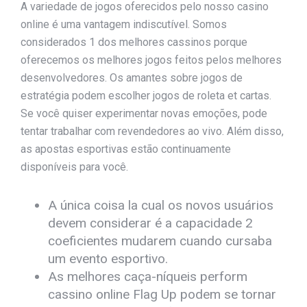
A variedade de jogos oferecidos pelo nosso casino
online é uma vantagem indiscutível. Somos
considerados 1 dos melhores cassinos porque
oferecemos os melhores jogos feitos pelos melhores
desenvolvedores. Os amantes sobre jogos de
estratégia podem escolher jogos de roleta et cartas.
Se você quiser experimentar novas emoções, pode
tentar trabalhar com revendedores ao vivo. Além disso,
as apostas esportivas estão continuamente
disponíveis para você.
A única coisa la cual os novos usuários
devem considerar é a capacidade 2
coeficientes mudarem cuando cursaba
um evento esportivo.
As melhores caça-níqueis perform
cassino online Flag Up podem se tornar