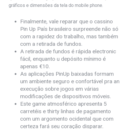
gráficos e dimensões da tela do mobile phone.
Finalmente, vale reparar que o cassino
Pin Up País brasileiro surpreende não só
com a rapidez do trabalho, mas também
com a retirada de fundos.
A retirada de fundos é rápida electronic
fácil, enquanto u depósito mínimo é
apenas €10.
As aplicações PinUp baixadas formam
um ambiente seguro e confortável pra an
execução sobre jogos em várias
modificações de dispositivos móveis.
Este game atmosférico apresenta 5
carretéis e thirty linhas de pagamento
com um argomento ocidental que com
certeza fará seu coração disparar.