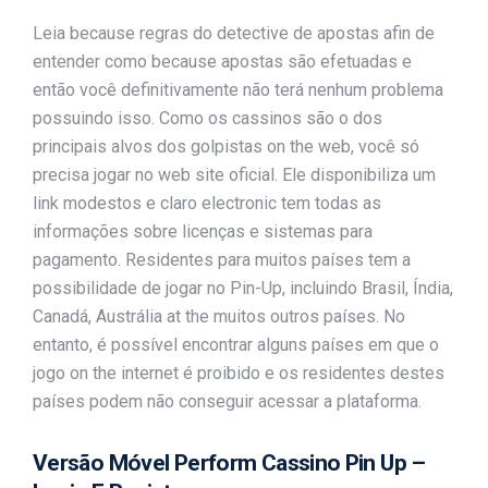
Leia because regras do detective de apostas afin de
entender como because apostas são efetuadas e
então você definitivamente não terá nenhum problema
possuindo isso. Como os cassinos são o dos
principais alvos dos golpistas on the web, você só
precisa jogar no web site oficial. Ele disponibiliza um
link modestos e claro electronic tem todas as
informações sobre licenças e sistemas para
pagamento. Residentes para muitos países tem a
possibilidade de jogar no Pin-Up, incluindo Brasil, Índia,
Canadá, Austrália at the muitos outros países. No
entanto, é possível encontrar alguns países em que o
jogo on the internet é proibido e os residentes destes
países podem não conseguir acessar a plataforma.
Versão Móvel Perform Cassino Pin Up –