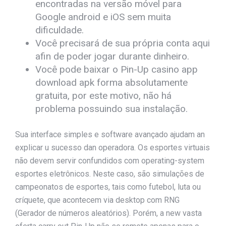
encontradas na versão móvel para
Google android e iOS sem muita
dificuldade.
Você precisará de sua própria conta aqui
afin de poder jogar durante dinheiro.
Você pode baixar o Pin-Up casino app
download apk forma absolutamente
gratuita, por este motivo, não há
problema possuindo sua instalação.
Sua interface simples e software avançado ajudam an
explicar u sucesso dan operadora. Os esportes virtuais
não devem servir confundidos com operating-system
esportes eletrônicos. Neste caso, são simulações de
campeonatos de esportes, tais como futebol, luta ou
críquete, que acontecem via desktop com RNG
(Gerador de números aleatórios). Porém, a new vasta