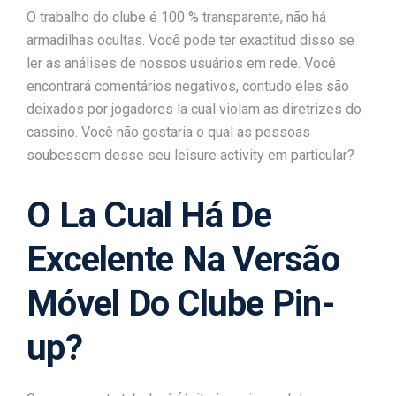
O trabalho do clube é 100 % transparente, não há
armadilhas ocultas. Você pode ter exactitud disso se
ler as análises de nossos usuários em rede. Você
encontrará comentários negativos, contudo eles são
deixados por jogadores la cual violam as diretrizes do
cassino. Você não gostaria o qual as pessoas
soubessem desse seu leisure activity em particular?
O La Cual Há De
Excelente Na Versão
Móvel Do Clube Pin-
up?