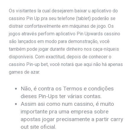
Os visitantes la cual desejarem baixar u aplicativo do
cassino Pin Up pra seu telefone (tablet) poderão se
distrair confortavelmente em máquinas de jogo. Os
jogos através perform aplicativo Pin Upwards cassino
são lançados em modo para demonstração, você
também pode jogar durante dinheiro nos caça-níqueis
disponíveis. Com exactitud, depois de conhecer o
cassino Pin-up bet, você notará que aqui não há apenas
games de azar.
Não, é contra os Termos e condições
dieses Pin-Ups ter várias contas.
Assim asi como num cassino, é muito
importante pra uma empresa sobre
apostas jogar precisamente a partir carry
out site oficial.