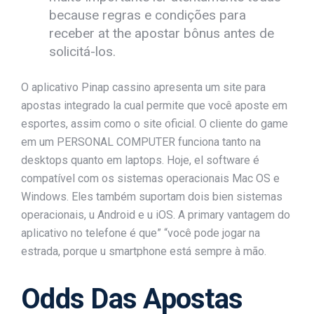
because regras e condições para
receber at the apostar bônus antes de
solicitá-los.
O aplicativo Pinap cassino apresenta um site para
apostas integrado la cual permite que você aposte em
esportes, assim como o site oficial. O cliente do game
em um PERSONAL COMPUTER funciona tanto na
desktops quanto em laptops. Hoje, el software é
compatível com os sistemas operacionais Mac OS e
Windows. Eles também suportam dois bien sistemas
operacionais, u Android e u iOS. A primary vantagem do
aplicativo no telefone é que” “você pode jogar na
estrada, porque u smartphone está sempre à mão.
Odds Das Apostas