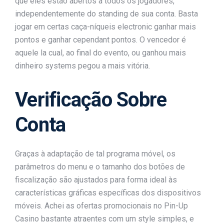
que eles estão abertos a todos os jogadores,
independentemente do standing de sua conta. Basta
jogar em certas caça-níqueis electronic ganhar mais
pontos e ganhar cependant pontos. O vencedor é
aquele la cual, ao final do evento, ou ganhou mais
dinheiro systems pegou a mais vitória.
Verificação Sobre
Conta
Graças à adaptação de tal programa móvel, os
parâmetros do menu e o tamanho dos botões de
fiscalização são ajustados para forma ideal às
características gráficas específicas dos dispositivos
móveis. Achei as ofertas promocionais no Pin-Up
Casino bastante atraentes com um style simples, e