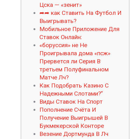
Цска — «зенит»
➦➦ как Ставить На Футбол И
Выигрывать?
Мобильное Приложение Для
Ставок Онлайн:
«боруссия» не Не
Проигрывала дома «псж»
Прервется ли Серия В
третьем Полуфинальном
Матче Лч?
Как Подобрать Казино С
Надежными Слотами?”
Виды Ставок На Спорт
Пополнение Счёта И
Получение Выигрышей В
Букмекерской Конторе
Везение Дортмунда В Лч