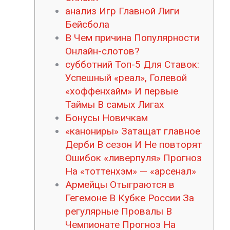
анализ Игр Главной Лиги
Бейсбола
В Чем причина Популярности
Онлайн-слотов?
субботний Топ-5 Для Ставок:
Успешный «реал», Голевой
«хоффенхайм» И первые
Таймы В самых Лигах
Бонусы Новичкам
«канониры» Затащат главное
Дерби В сезон И Не повторят
Ошибок «ливерпуля» Прогноз
На «тоттенхэм» — «арсенал»
Армейцы Отыграются в
Гегемоне В Кубке России За
регулярные Провалы В
Чемпионате Прогноз На