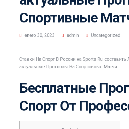
Спортивные Мат
enero 30, 2023
admin
Uncategorized
Ставки На Спорт В России на Sports Ru: составит
актуальные Прогнозы На Спортивные Матчи
Бесплатные Прог
Спорт От Профес