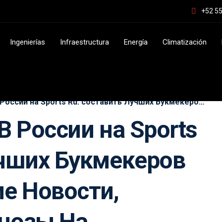
+52 55
Ingenierías
Infraestructura
Energía
Climatización
u: составить Лучших Букмекеров европе, Последние Новости, актуальные Прогнозы На Спортивные Матч
В России на Sports
учших Букмекеров
ие Новости,
нозы На