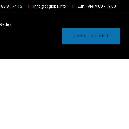
 88 81 74 15
info@dcglobal.mx
Lun - Vie: 9:00 - 19:00
Redes
Sobre DC Global