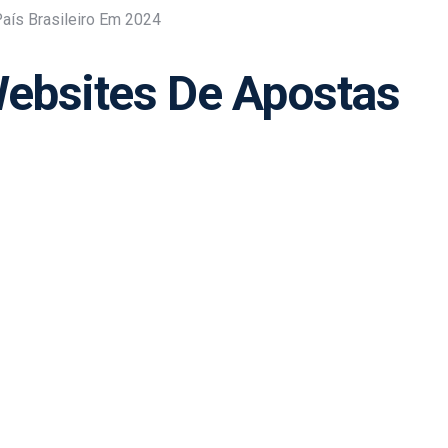
aís Brasileiro Em 2024
ebsites De Apostas