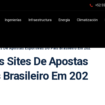
+52 55
Ingenierías
Infraestructura
Energía
Climatización
s De Apostas Esportivas Do País Brasileiro Em 202
s Sites De Apostas
 Brasileiro Em 202