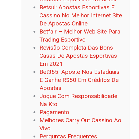
Betsul: Apostas Esportivas E
Cassino No Melhor Internet Site
De Apostas Online
Betfair – Melhor Web Site Para
Trading Esportivo
Revisão Completa Das Bons
Casas De Apostas Esportivas
Em 2021
Bet365: Aposte Nos Estaduais
E Ganhe R$50 Em Créditos De
Apostas
Jogue Com Responsabilidade
Na Kto
Pagamento
Melhores Carry Out Cassino Ao
Vivo
Perguntas Frequentes