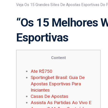
Veja Os 15 Grandes Sites De Apostas Esportivas Do P
“Os 15 Melhores W
Esportivas
Content
Ate R$750
Sportingbet Brasil: Guia De
Apostas Esportivas Para
Iniciantes
Casas De Apostas
Assista As Partidas Ao Vivo E