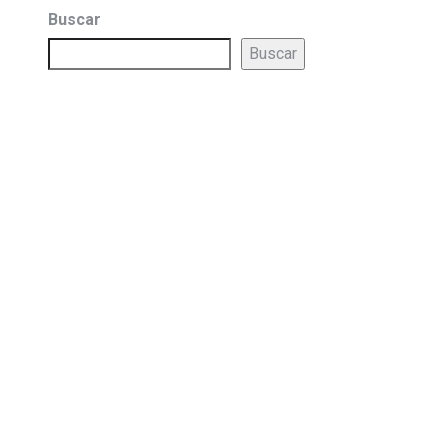
Buscar
Buscar