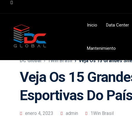
Inicio
Data Center
Mantenimiento
DC Global
1Win Brasil
Veja Os 15 Grandes Site
Veja Os 15 Grande
Esportivas Do País
enero 4, 2023
admin
1Win Brasil