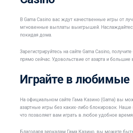
В Gama Casino вас ждут качественные игры от лу
мгновенные выплаты выигрышей. Наслаждайтесь 
покидая дома.
Зарегистрируйтесь на сайте Gama Casino, получите
прямо сейчас. Удовольствие от азарта и большие
Играйте в любимые 
На официальном сайте Гама Казино (Gama) вы мо
азартные игры без каких-либо блокировок. Наше 
что позволяет вам играть в любое удобное время
Благодаря зеркалам Гама Казино, вы можете быть