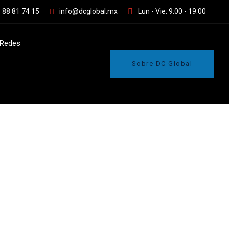
 88 81 74 15
info@dcglobal.mx
Lun - Vie: 9:00 - 19:00
Redes
Sobre DC Global