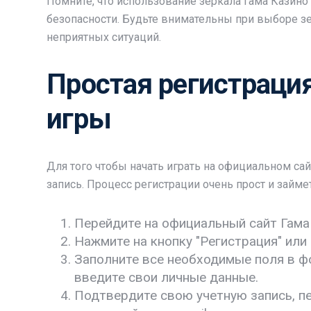
Помните, что использование зеркала Гама Казино
безопасности. Будьте внимательны при выборе зе
неприятных ситуаций.
Простая регистраци
игры
Для того чтобы начать играть на официальном са
запись. Процесс регистрации очень прост и займе
Перейдите на официальный сайт Гама
Нажмите на кнопку "Регистрация" или
Заполните все необходимые поля в фо
введите свои личные данные.
Подтвердите свою учетную запись, пе