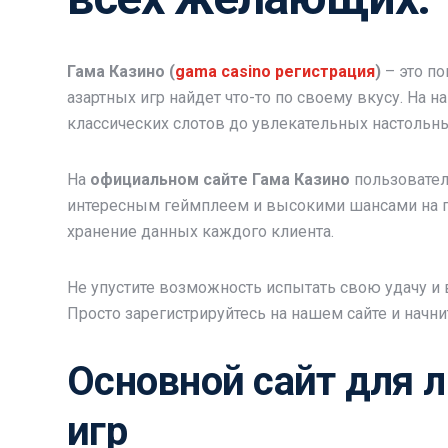
Гама Казино (
gama casino регистрация
)
– это по
азартных игр найдет что-то по своему вкусу. На 
классических слотов до увлекательных настольны
На
официальном сайте Гама Казино
пользовател
интересным геймплеем и высокими шансами на по
хранение данных каждого клиента.
Не упустите возможность испытать свою удачу и 
Просто зарегистрируйтесь на нашем сайте и начн
Основной сайт для 
игр