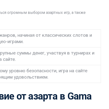
ться огромным выбором азартных игр, а также
анров, начиная от классических слотов и
ео-играми.
рупные суммы денег, участвуя в турнирах и
 сайте.
му уровню безопасности, игра на сайте
тоящим удовольствием.
ие от азарта в Gama