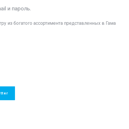
il и пароль.
ру из богатого ассортимента представленных в Гама
tter