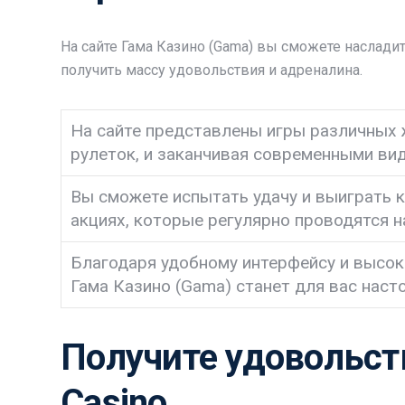
На сайте Гама Казино (Gama) вы сможете наслади
получить массу удовольствия и адреналина.
На сайте представлены игры различных ж
рулеток, и заканчивая современными вид
Вы сможете испытать удачу и выиграть к
акциях, которые регулярно проводятся на
Благодаря удобному интерфейсу и высоко
Гама Казино (Gama) станет для вас нас
Получите удовольств
Casino