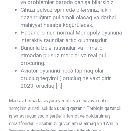
və problemlər barədə danışa bilərsiniz.
Cihazı pulsuz spin edə bilərsiniz, lakin
qazandığınız pul əməli olacaq və dərhal
mahiyyət hesaba köçürüləcək.
Habanero-nun normal Monopoly oyununa
interaktiv raundlar artıq olunmuşdur.
Bununla belə, istisnalar va – mərc
etmədən pulsuz mərclər və real pul
procuring.
Aviator oyununu necə tapmaq olar
orucluq teqvimi ( orucluq ne vaxt girir
2023, orucluq […]
Mərkəz hissədə təyyarə yer alır və o havaya qalxır,
həmçinin sürətli şəkildə ucaliq qazanır. Tətbiqin qazanclı
işləməsi üçün vacib şərtlər internet və doldurulmuş
smartfondur. Hesabınızı güvən altına almaq və 1Win in