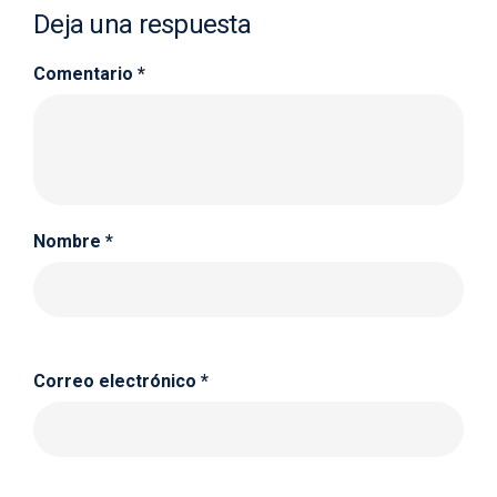
Deja una respuesta
Comentario
*
Nombre
*
Correo electrónico
*