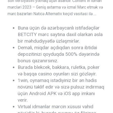
son versiyasını yıxmaq üçün asandır. Content in idman
mərcləri 2023 – Geniş axtarma və icmal Mərc etmək və
mərc bazarları Nəticə Alternativ keçid vasitəsi ilə …
Buna üçün də azərbaycanlı istifadəçilər
BETCITY mərc saytına daxil olarkən əsla
bir məhdudiyyətlə üzləşmirlər.
Deməli, miqdar açdıqdan sonra ibtidai
depozitinizi qoyduqda 500% dəyərində
bonus qazanırsınız.
Burada blekcek, bakkara, ruletka, poker
və başqa casino oyunları sizi gözləyir.
1win, oynamaq istədiyiniz bir ən hədis
növünü təklif edir və sizə pulsuz indirmaq
üçün Android APK və iOS app imkanı
verir.
Virtual idmanlar mərcin xüsusi vahid