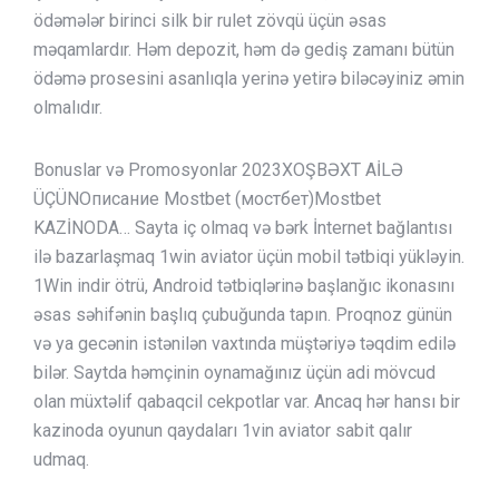
ödəmələr birinci silk bir rulet zövqü üçün əsas
məqamlardır. Həm depozit, həm də gediş zamanı bütün
ödəmə prosesini asanlıqla yerinə yetirə biləcəyiniz əmin
olmalıdır.
Bonuslar və Promosyonlar 2023XOŞBƏXT AİLƏ
ÜÇÜNОписание Mostbet (мостбет)Mostbet
KAZİNODA… Sayta iç olmaq və bərk İnternet bağlantısı
ilə bazarlaşmaq 1win aviator üçün mobil tətbiqi yükləyin.
1Win indir ötrü, Android tətbiqlərinə başlanğıc ikonasını
əsas səhifənin başlıq çubuğunda tapın. Proqnoz günün
və ya gecənin istənilən vaxtında müştəriyə təqdim edilə
bilər. Saytda həmçinin oynamağınız üçün adi mövcud
olan müxtəlif qabaqcil cekpotlar var. Ancaq hər hansı bir
kazinoda oyunun qaydaları 1vin aviator sabit qalır
udmaq.