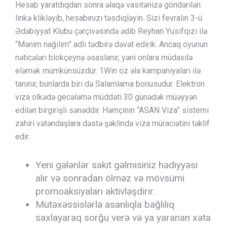
Hesab yaratdıqdan sonra əlaqə vasitənizə göndərilən
linkə klikləyib, hesabınızı təsdiqləyin. Sizi fevralın 3-ü
Ədəbiyyat Klubu çərçivəsində ədib Reyhan Yusifqızı ilə
“Mənim nağılım” adlı tədbirə dəvət edirik. Ancaq oyunun
nəticələri blokçeynə əsaslanır, yəni onlara müdaxilə
eləmək mümkünsüzdür. 1Win öz əla kampaniyaları ilə
tanınır, bunlarda biri də Salamlama bonusudur. Elektron
viza ölkədə gecələmə müddəti 30 günədək müəyyən
edilən birgirişli sənəddir. Həmçinin “ASAN Viza” sistemi
zahiri vətəndaşlara dəstə şəklində viza müraciətini təklif
edir.
Yeni gələnlər sakit gəlmisiniz hədiyyəsi
alır və sonradan ölməz və mövsümi
promoaksiyaları aktivləşdirir.
Mütəxəssislərlə asanlıqla bağlılıq
saxlayaraq sorğu verə və ya yaranan xəta