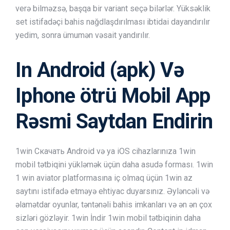
verə bilməzsə, başqa bir variant seçə bilərlər. Yüksəklik
set istifadəçi bahis nağdlaşdırılması ibtidai dayandırılır
yedim, sonra ümumən vəsait yandırılır.
In Android (apk) Və
Iphone ötrü Mobil App
Rəsmi Saytdan Endirin
1win Скачать Android və ya iOS cihazlarınıza 1win
mobil tətbiqini yükləmək üçün daha asudə forması. 1win
1 win aviator platformasına iç olmaq üçün 1win az
saytını istifadə etməyə ehtiyac duyarsınız. Əyləncəli və
əlamətdar oyunlar, təntənəli bahis imkanları və ən ən çox
sizləri gözləyir. 1win İndir 1win mobil tətbiqinin daha