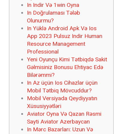
In Indir Və 1win Oyna
In Doğrulaması Tələb
Olunurmu?
In Yüklə Android Apk Və Ios
App 2023 Pulsuz Indir Human
Resource Management
Professional
Yeni Oyunçu Kimi Tətbiqdə Sakit
Gəlmisiniz Bonusu Ehtiyac Edə
Bilərəmmi?
In Az üçün Ios Cihazlar üçün
Mobil Tətbiq Mövcuddur?
Mobil Versiyada Qeydiyyatın
Xüsusiyyətləri
Aviator Oyna Və Qazan Rəsmi
Sayti Aviator Azerbaycan
In Mərc Bazarları: Uzun Və