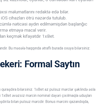
xsi məlumatlarını redaktə edə bilər.
OS cihazları ötrü nəzərdə tutulub.
cümlə nəticəsi aydın edilməmişdən başlanğıc
rmə etməyə macal verir.
an keçmək kifayətdir 1xBet.
dir. Bu məsələ haqqında ətraflı burada oxuya bilərsiniz.
keri: Formal Saytın
quraşdıra bilərsiniz. 1xBet az pulsuz mərclər şəklində əsla
i 1xBet əvəzsiz mərcin nominal dəyəri çıxılmaqla uduşları
şdirilə bilən pulsuz mərcdir. Bonus mərcini qazandıqda,