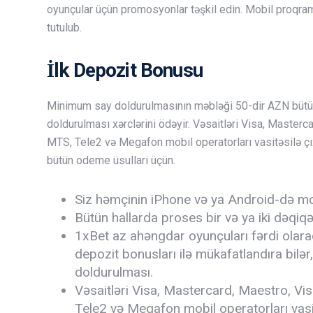
oyunçular üçün promosyonlar təşkil edin. Mobil proqra
tutulub.
İlk Depozit Bonusu
Minimum say doldurulmasının məbləği 50-dir AZN bütün 
doldurulması xərclərini ödəyir. Vəsaitləri Visa, Masterc
MTS, Tele2 və Megafon mobil operatorları vasitəsilə 
bütün odeme üsullari üçün.
Siz həmçinin iPhone və ya Android-də mob
Bütün hallarda proses bir və ya iki dəqi
1xBet az ahəngdar oyunçuları fərdi olar
depozit bonusları ilə mükafatlandıra bilə
doldurulması.
Vəsaitləri Visa, Mastercard, Maestro, Vis
Tele2 və Megafon mobil operatorları vasi