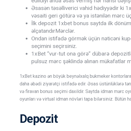
edildiyi anda əsas vermiş hər hansı dəyişik
Əsasən təsəlliverici vahid hədiyyədir ki 
vəsaiti geri götürə və ya istənilən mərc ü
İlk depozit 1xbet bonus saytda ilk dönüm
əlçatandırMərclər.
Ondan istifadə görmək üçün nəticəni kup
seçimini seçirsiniz.
1xBet “vur-tut ona görə” dübarə depozitl
pulsuz mərc şəklində alınan mükafatlar mə
1xBet kazino ən böyük beynəlxalq bukmeker kontorları
daha əbədi ziyarətçi istifadə edir. Əsas üstünlüklərə tə
və firavan bonus seçimi daxildir. Saytda idman mərc oyun
oyunları və virtual idman növləri tapa bilərsiniz. Bütün
Depozit