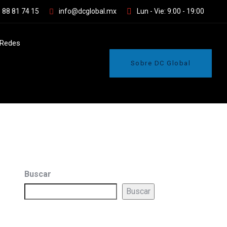
 88 81 74 15
info@dcglobal.mx
Lun - Vie: 9:00 - 19:00
Redes
Sobre DC Global
Buscar
Buscar