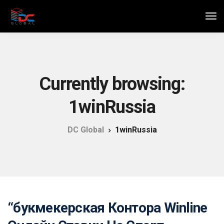
Currently browsing:
1winRussia
DC Global
1winRussia
“букмекерская Контора Winline