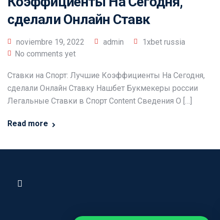
Коэффициенты На Сегодня,
сделали Онлайн Ставк
noviembre 19, 2022
admin
1xbet russia
No comments yet
Ставки на Спорт: Лучшие Коэффициенты На Сегодня,
сделали Онлайн Ставку Нашбет Букмекеры россии
Легальные Ставки в Спорт Content Сведения О […]
Read more