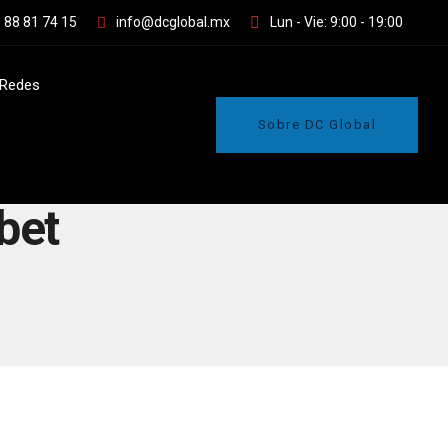
 88 81 74 15
info@dcglobal.mx
Lun - Vie: 9:00 - 19:00
Redes
Sobre DC Global
bet