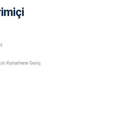
rimiçi
t
anslı Kumarhane Geniş