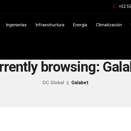
+52 55
Ingenierías
Infraestructura
Energía
Climatización
rrently browsing: Gala
DC Global
Galabet