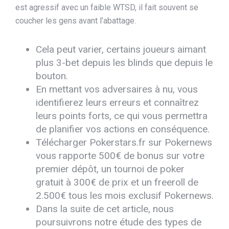
est agressif avec un faible WTSD, il fait souvent se
coucher les gens avant l’abattage.
Cela peut varier, certains joueurs aimant
plus 3-bet depuis les blinds que depuis le
bouton.
En mettant vos adversaires à nu, vous
identifierez leurs erreurs et connaîtrez
leurs points forts, ce qui vous permettra
de planifier vos actions en conséquence.
Télécharger Pokerstars.fr sur Pokernews
vous rapporte 500€ de bonus sur votre
premier dépôt, un tournoi de poker
gratuit à 300€ de prix et un freeroll de
2.500€ tous les mois exclusif Pokernews.
Dans la suite de cet article, nous
poursuivrons notre étude des types de