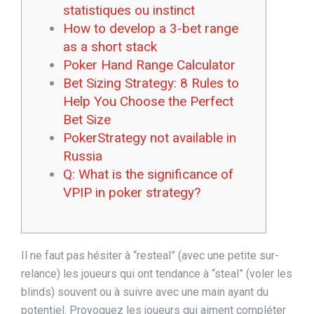
statistiques ou instinct
How to develop a 3-bet range
as a short stack
Poker Hand Range Calculator
Bet Sizing Strategy: 8 Rules to
Help You Choose the Perfect
Bet Size
PokerStrategy not available in
Russia
Q: What is the significance of
VPIP in poker strategy?
Il ne faut pas hésiter à “resteal” (avec une petite sur-
relance) les joueurs qui ont tendance à “steal” (voler les
blinds) souvent ou à suivre avec une main ayant du
potentiel. Provoquez les joueurs qui aiment compléter