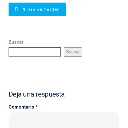
Share on Twitter
Buscar
Buscar
Deja una respuesta
Comentario
*