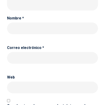
Nombre
*
Correo electrónico
*
Web