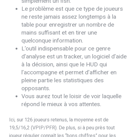
simplement un fish.
Le problème est que ce type de joueurs
ne reste jamais assez longtemps à la
table pour enregistrer un nombre de
mains suffisant et en tirer une
quelconque information.
L’outil indispensable pour ce genre
d’analyse est un tracker, un logiciel d’aide
à la décision, ainsi que le HUD qui
l’accompagne et permet d’afficher en
pleine partie les statistiques des
opposants.
Vous aurez tout le loisir de voir laquelle
répond le mieux à vos attentes.
Ici, sur 126 joueurs retenus, la moyenne est de
19,5/16,2 (VPIP/PFR). De plus, si à peu près tout
joueur régulier connaît les “bons chiffres” pour les