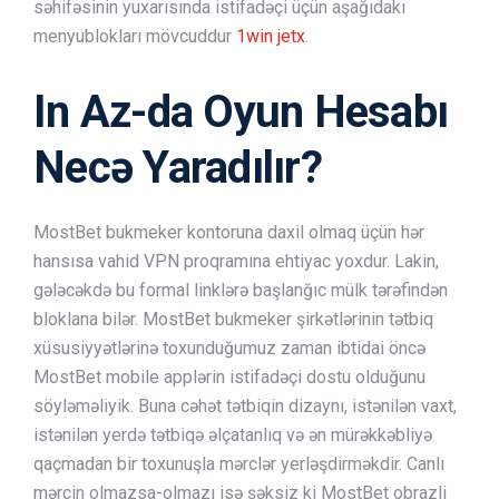
səhifəsinin yuxarısında istifadəçi üçün aşağıdakı
menyublokları mövcuddur
1win jetx
.
In Az-da Oyun Hesabı
Necə Yaradılır?
MostBet bukmeker kontoruna daxil olmaq üçün hər
hansısa vahid VPN proqramına ehtiyac yoxdur. Lakin,
gələcəkdə bu formal linklərə başlanğıc mülk tərəfindən
bloklana bilər. MostBet bukmeker şirkətlərinin tətbiq
xüsusiyyətlərinə toxunduğumuz zaman ibtidai öncə
MostBet mobile applərin istifadəçi dostu olduğunu
söyləməliyik. Buna cəhət tətbiqin dizaynı, istənilən vaxt,
istənilən yerdə tətbiqə əlçatanlıq və ən mürəkkəbliyə
qaçmadan bir toxunuşla mərclər yerləşdirməkdir. Canlı
mərcin olmazsa-olmazı isə şəksiz ki MostBet obrazli