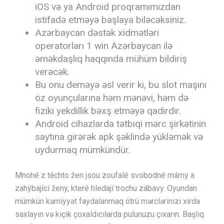
iOS və ya Android proqramımızdan
istifadə etməyə başlaya biləcəksiniz.
Azərbaycan dəstək xidmətləri
operatorları 1 win Azərbaycan ilə
əməkdaşlıq haqqında mühüm bildiriş
verəcək.
Bu onu deməyə əsl verir ki, bu slot maşını
öz oyunçularına həm mənəvi, həm də
fiziki yekdillik bəxş etməyə qadirdir.
Android cihazlarda tətbiqi mərc şirkətinin
saytına girərək apk şəklində yükləmək və
uydurmaq mümkündür.
Mnohé z těchto žen jsou zoufalé svobodné mámy a
zahýbající ženy, které hledají trochu zábavy. Oyundan
mümkün kəmiyyət faydalanmaq ötrü mərclərinizi xirda
saxlayın və kiçik çoxaldıcılarda pulunuzu çıxarın. Başlıq