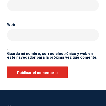
Web
Guarda mi nombre, correo electrónico y web en
este navegador para la próxima vez que comente.