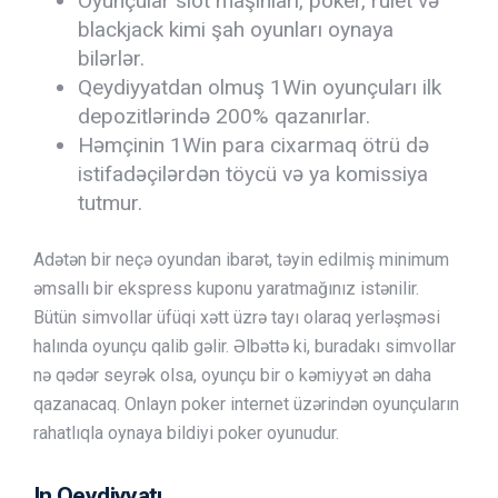
Oyunçular slot maşınları, poker, rulet və
blackjack kimi şah oyunları oynaya
bilərlər.
Qeydiyyatdan olmuş 1Win oyunçuları ilk
depozitlərində 200% qazanırlar.
Həmçinin 1Win para cixarmaq ötrü də
istifadəçilərdən töycü və ya komissiya
tutmur.
Adətən bir neçə oyundan ibarət, təyin edilmiş minimum
əmsallı bir ekspress kuponu yaratmağınız istənilir.
Bütün simvollar üfüqi xətt üzrə tayı olaraq yerləşməsi
halında oyunçu qalib gəlir. Əlbəttə ki, buradakı simvollar
nə qədər seyrək olsa, oyunçu bir o kəmiyyət ən daha
qazanacaq. Onlayn poker internet üzərindən oyunçuların
rahatlıqla oynaya bildiyi poker oyunudur.
In Qeydiyyatı