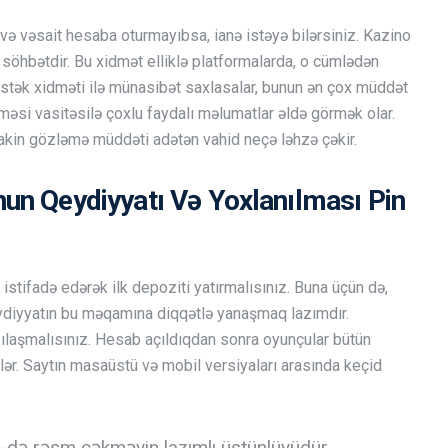
ə vəsait hesaba oturmayıbsa, ianə istəyə bilərsiniz. Kazino
söhbətdir. Bu xidmət elliklə platformalarda, o cümlədən
dəstək xidməti ilə münasibət saxlasalar, bunun ən çox müddət
ölməsi vasitəsilə çoxlu faydalı məlumatlar əldə görmək olar.
 lakin gözləmə müddəti adətən vahid neçə ləhzə çəkir.
un Qeydiyyatı Və Yoxlanılması Pin
 istifadə edərək ilk depoziti yatırmalısınız. Buna üçün də,
eydiyyatın bu məqamına diqqətlə yanaşmaq lazımdır.
zılaşmalısınız. Hesab açıldıqdan sonra oyunçular bütün
lər. Saytın masaüstü və mobil versiyaları arasında keçid
-də rəsm çəkməyin lazımlı üstünlüyüdür.