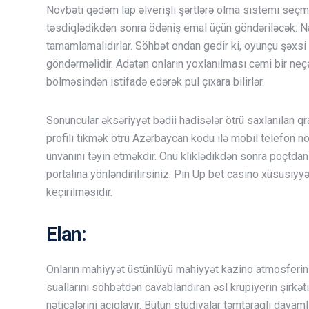
Növbəti qədəm lap əlverişli şərtlərə olma sistemi seçm
təsdiqlədikdən sonra ödəniş emal üçün göndəriləcək. N
tamamlamalıdırlar. Söhbət ondan gedir ki, oyunçu şəxsi 
göndərməlidir. Adətən onların yoxlanılması cəmi bir ne
bölməsindən istifadə edərək pul çıxara bilirlər.
Sonuncular əksəriyyət bədii hadisələr ötrü saxlanılan q
profili tikmək ötrü Azərbaycan kodu ilə mobil telefon n
ünvanını təyin etməkdir. Onu kliklədikdən sonra poçtda
portalına yönləndirilirsiniz. Pin Up bet casino xüsusiyyə
keçirilməsidir.
Elan:
Onların mahiyyət üstünlüyü mahiyyət kazino atmosferini
suallarını söhbətdən cavablandıran əsl krupiyerin şirkət
nəticələrini açıqlayır. Bütün studiyalar təmtəraqlı dava