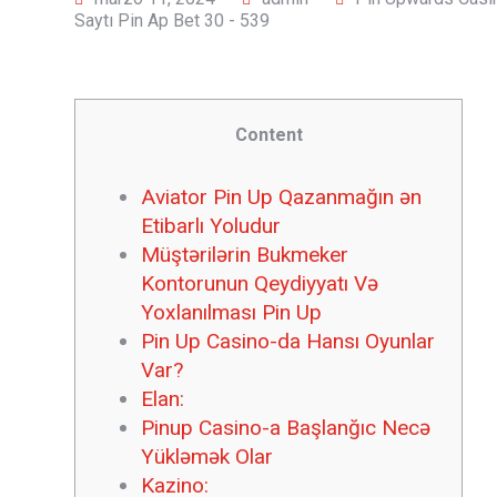
Saytı Pin Ap Bet 30 - 539
Content
Aviator Pin Up Qazanmağın ən
Etibarlı Yoludur
Müştərilərin Bukmeker
Kontorunun Qeydiyyatı Və
Yoxlanılması Pin Up
Pin Up Casino-da Hansı Oyunlar
Var?
Elan:
Pinup Casino-a Başlanğıc Necə
Yükləmək Olar
Kazino: