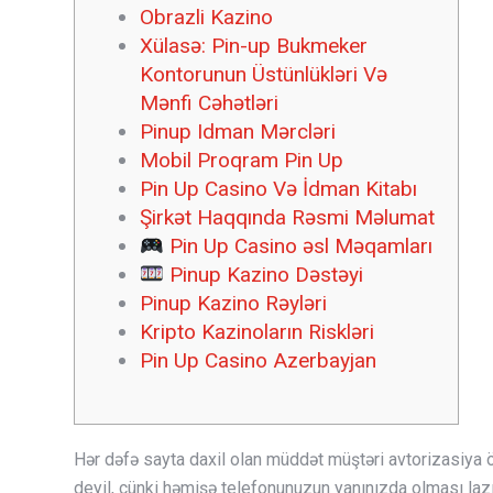
Obrazli Kazino
Xülasə: Pin-up Bukmeker
Kontorunun Üstünlükləri Və
Mənfi Cəhətləri
Pinup Idman Mərcləri
Mobil Proqram Pin Up
Pin Up Casino Və İdman Kitabı
Şirkət Haqqında Rəsmi Məlumat
Pin Up Casino əsl Məqamları
Pinup Kazino Dəstəyi
Pinup Kazino Rəyləri
Kripto Kazinoların Riskləri
Pin Up Casino Azerbayjan
Hər dəfə sayta daxil olan müddət müştəri avtorizasiya öt
deyil, çünki həmişə telefonunuzun yanınızda olması lazı