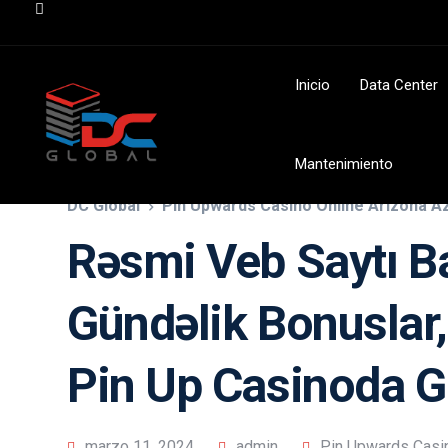
Inicio
Data Center
Mantenimiento
DC Global
Pin Upwards Casino Online Arizona Azerb
Rəsmi Veb Saytı Bağ
Gündəlik Bonuslar
Pin Up Casinoda G
marzo 11, 2024
admin
Pin Upwards Casi