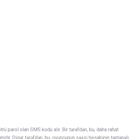
rü parol olan SMS kodu alır. Bir tərəfdən, bu, daha rahat
mdır. Digər tərəfdən, bu, oyunçunun şəxsi hesabının təntənəli