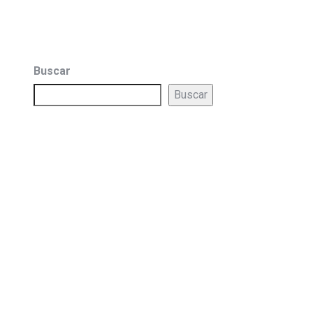
Buscar
Buscar