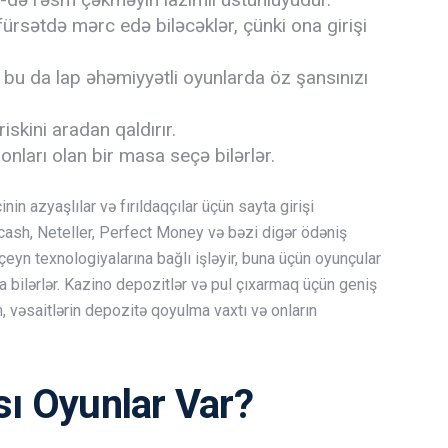
ürsətdə mərc edə biləcəklər, çünki ona girişi
 bu da lap əhəmiyyətli oyunlarda öz şansınızı
iskini aradan qaldırır.
nları olan bir masa seçə bilərlər.
in azyaşlılar və fırıldaqçılar üçün sayta girişi
cash, Neteller, Perfect Money və bəzi digər ödəniş
çeyn texnologiyalarına bağlı işləyir, buna üçün oyunçular
ra bilərlər. Kazino depozitlər və pul çıxarmaq üçün geniş
, vəsaitlərin depozitə qoyulma vaxtı və onların
ı Oyunlar Var?