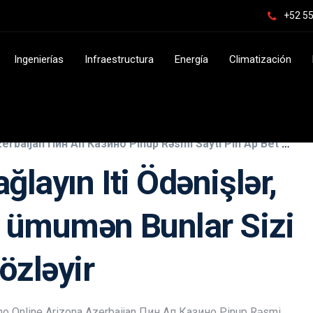
+52 55
Ingenierías
Infraestructura
Energía
Climatización
aijan Пин Ап Казино Pinup Rəsmi Saytı Pin Ap Bet 30 - 539
layın️ Iti Ödənişlər,
, ümumən Bunlar Sizi
özləyir
no Online Arizona Azerbaijan Пин Ап Казино Pinup Rəsmi