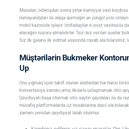
Məsələn, ödənişdən sonra yetər kəmiyyət vaxt keçibsə v
nümayəndələri ilə əlaqə qurmağın ən yüngül yolu onlayn 
mobil kazinoda işləyir. İstifadəçilər e-poçt vasitəsilə 
alacağını nəzərə almalıdırlar. Tez-tez verilən suallar b
Siz ilk gələnə ilk xidmət əsasında cavab ala bilərsiniz,
Müştərilərin Bukmeker Kontorun
Up
Onu yığmaq üçün təklif olunan alətlərdən hər hansı birini
konvertasiya zamanı artıq itkilərlə üzləşməmək ötrü q
Qeydiyyatı başa ötürmək ötrü saytın qaydaları ilə də ra
müvafiq platformalarda öz hesablarına daxil ola biləcək
zamanı yenidən qeydiyyat tələb olunmur.
Kombinə edilmiş və şəxsi mərclər Pin-Up