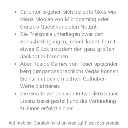
Darunter ergehen sich beliebte Slots wie
Mega Moolah von Microgaming oder
Gonzo’s Quest vonseiten NetEnt.
Die Freispiele unterliegen zwar den
Bonusbedingungen, jedoch könnt ihr mit
etwas Glück trotzdem den ganz großen
Jackpot aufbrechen.
Aber Reside Games von Feuer speiender
berg (umgangssprachlich) Vegas können
Sie nur mit deinem echten Guthaben
Wette platzieren.
Die Geräte werden von Entwicklern bauer
Lizenz bereitgestellt und die Verbindung
zu ihnen erfolgt sicher.
Auf mobilen Geräten funktionieren auf Flash basierende