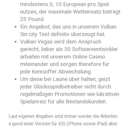
mindestens 0, 10 European pro Spiel
nutzen, der maximale Wetteinsatz beträgt
25 Pound.
Ein Angebot, das uns in unserem Vulkan
Sin city Test definitiv überzeugt hat.
Vulkan Vegas wird dem Anspruch
gerecht, lieber als 30 Softwareentwickler
arbeiten mit unserem Online Casino
miteinander und sorgen therefore für
jede Kennziffer Abwechslung.
Um diese bei Laune über halten, geizt
jeder Glücksspielbetreiber nicht durch
regelmäßigen Promotionen wie lukrativen
Spielanreiz für alle Bestandskunden.
Laut eigenen Angaben sind immer wieder die Arbeiten
a good einer Version für iOS (iPhone sowie iPad) aber