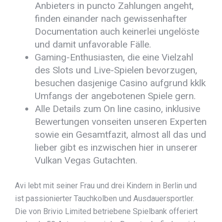
Anbieters in puncto Zahlungen angeht,
finden einander nach gewissenhafter
Documentation auch keinerlei ungelöste
und damit unfavorable Fälle.
Gaming-Enthusiasten, die eine Vielzahl
des Slots und Live-Spielen bevorzugen,
besuchen dasjenige Casino aufgrund kklk
Umfangs der angebotenen Spiele gern.
Alle Details zum On line casino, inklusive
Bewertungen vonseiten unseren Experten
sowie ein Gesamtfazit, almost all das und
lieber gibt es inzwischen hier in unserer
Vulkan Vegas Gutachten.
Avi lebt mit seiner Frau und drei Kindern in Berlin und
ist passionierter Tauchkolben und Ausdauersportler.
Die von Brivio Limited betriebene Spielbank offeriert