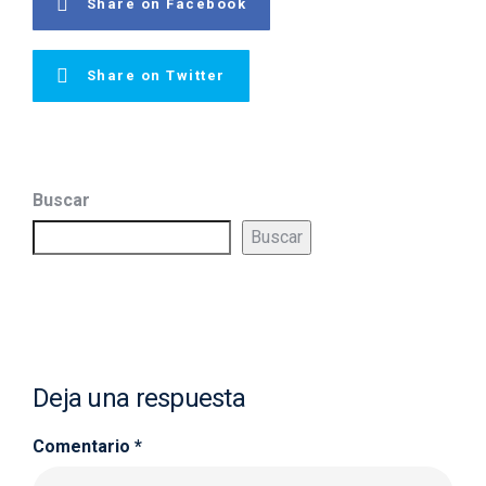
Share on Facebook
Share on Twitter
Buscar
Buscar
Deja una respuesta
Comentario
*