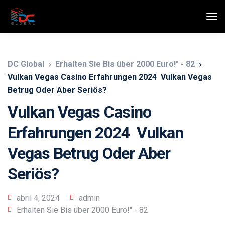
DC Global
Erhalten Sie Bis über 2000 Euro!" - 82
Vulkan Vegas Casino Erfahrungen 2024 ️ Vulkan Vegas
Betrug Oder Aber Seriös?
Vulkan Vegas Casino
Erfahrungen 2024 ️ Vulkan
Vegas Betrug Oder Aber
Seriös?
abril 4, 2024
admin
Erhalten Sie Bis über 2000 Euro!" - 82