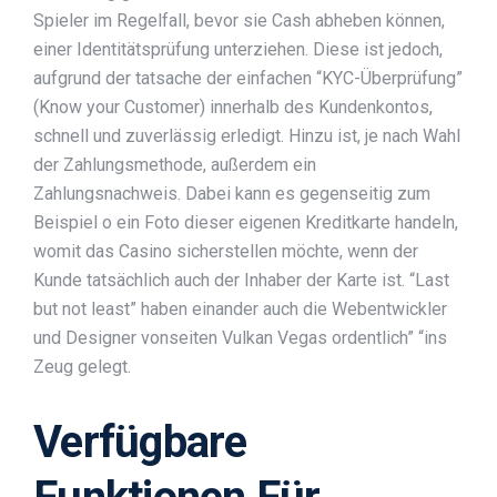
Spieler im Regelfall, bevor sie Cash abheben können,
einer Identitätsprüfung unterziehen. Diese ist jedoch,
aufgrund der tatsache der einfachen “KYC-Überprüfung”
(Know your Customer) innerhalb des Kundenkontos,
schnell und zuverlässig erledigt. Hinzu ist, je nach Wahl
der Zahlungsmethode, außerdem ein
Zahlungsnachweis. Dabei kann es gegenseitig zum
Beispiel o ein Foto dieser eigenen Kreditkarte handeln,
womit das Casino sicherstellen möchte, wenn der
Kunde tatsächlich auch der Inhaber der Karte ist. “Last
but not least” haben einander auch die Webentwickler
und Designer vonseiten Vulkan Vegas ordentlich” “ins
Zeug gelegt.
Verfügbare