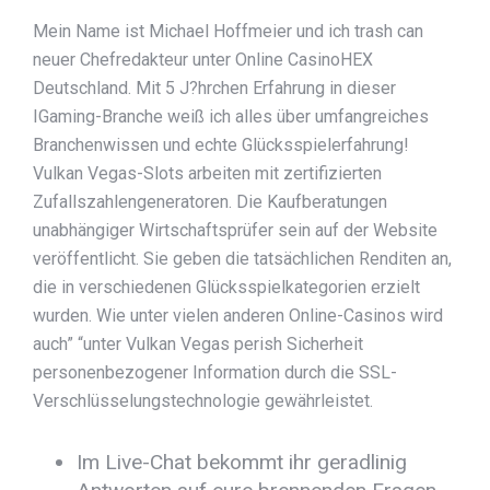
Mein Name ist Michael Hoffmeier und ich trash can
neuer Chefredakteur unter Online CasinoHEX
Deutschland. Mit 5 J?hrchen Erfahrung in dieser
IGaming-Branche weiß ich alles über umfangreiches
Branchenwissen und echte Glücksspielerfahrung!
Vulkan Vegas-Slots arbeiten mit zertifizierten
Zufallszahlengeneratoren. Die Kaufberatungen
unabhängiger Wirtschaftsprüfer sein auf der Website
veröffentlicht. Sie geben die tatsächlichen Renditen an,
die in verschiedenen Glücksspielkategorien erzielt
wurden. Wie unter vielen anderen Online-Casinos wird
auch” “unter Vulkan Vegas perish Sicherheit
personenbezogener Information durch die SSL-
Verschlüsselungstechnologie gewährleistet.
Im Live-Chat bekommt ihr geradlinig